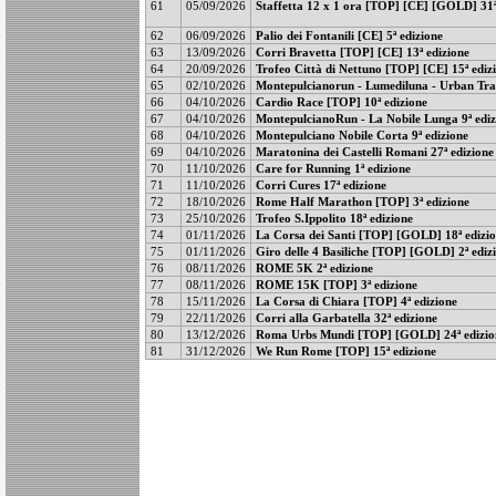
61
05/09/2026
Staffetta 12 x 1 ora [TOP] [CE] [GOLD] 31ª
62
06/09/2026
Palio dei Fontanili [CE] 5ª edizione
63
13/09/2026
Corri Bravetta [TOP] [CE] 13ª edizione
64
20/09/2026
Trofeo Città di Nettuno [TOP] [CE] 15ª ediz
65
02/10/2026
Montepulcianorun - Lumediluna - Urban Trail
66
04/10/2026
Cardio Race [TOP] 10ª edizione
67
04/10/2026
MontepulcianoRun - La Nobile Lunga 9ª ediz
68
04/10/2026
Montepulciano Nobile Corta 9ª edizione
69
04/10/2026
Maratonina dei Castelli Romani 27ª edizione
70
11/10/2026
Care for Running 1ª edizione
71
11/10/2026
Corri Cures 17ª edizione
72
18/10/2026
Rome Half Marathon [TOP] 3ª edizione
73
25/10/2026
Trofeo S.Ippolito 18ª edizione
74
01/11/2026
La Corsa dei Santi [TOP] [GOLD] 18ª edizi
75
01/11/2026
Giro delle 4 Basiliche [TOP] [GOLD] 2ª ediz
76
08/11/2026
ROME 5K 2ª edizione
77
08/11/2026
ROME 15K [TOP] 3ª edizione
78
15/11/2026
La Corsa di Chiara [TOP] 4ª edizione
79
22/11/2026
Corri alla Garbatella 32ª edizione
80
13/12/2026
Roma Urbs Mundi [TOP] [GOLD] 24ª edizio
81
31/12/2026
We Run Rome [TOP] 15ª edizione