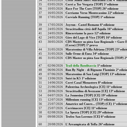
35
03/05/2026
Corri a Tor Vergata [TOP] 5ª edizione
36
10/05/2026
Race For The Cure [TOP] 26ª edizione
37
16/05/2026
Corriamo Verso Montecassino 22ª edizione
38
17/05/2026
Corviale Running [TOP] 1ª edizione
39
17/05/2026
Joyrun - Castel Romano 6ª edizione
40
24/05/2026
Stracittadina città dell'Aquila 16ª edizione
41
24/05/2026
Rincorriamo la pace 12ª edizione
42
24/05/2026
Giro del Lago di Vico [TOP] 16ª edizione
43
30/05/2026
CDS Master su pista fase Regionale + Gare E
(Corse) [TOP] 1ª prova
44
31/05/2026
Maratonina di Villa Adriana [TOP] 23ª edizi
45
31/05/2026
Sulle Orme di Enea 34ª edizione
46
31/05/2026
CDS Master su pista fase Regionale [TOP] 2
47
02/06/2026
Trail della Banditaccia
1ª edizione
48
06/06/2026
Run By Night - di Rignano Flaminio 2ª edizi
49
07/06/2026
Maratonina di San Luigi [TOP] 13ª edizione
50
13/06/2026
Sutri in K5 1ª edizione
51
14/06/2026
Corri Casal Monastero 8ª edizione
52
21/06/2026
Palestrina Archeologica [CE] 11ª edizione
53
28/06/2026
Stracittadina di Avezzano [CE] 13ª edizione
54
04/07/2026
La Jennesina [TOP] [CE] 19ª edizione
55
12/07/2026
Millenium running [CE] 13ª edizione
56
25/07/2026
Amatrice nel Cuore... (TOP) (CE) 1ª edizion
57
25/07/2026
Corrimacere [CE] 11ª edizione
58
02/08/2026
La Speata [TOP] [CE] 29ª edizione
59
09/08/2026
Trofeo San Lorenzo [CE] 6ª edizione
60
20/08/2026
L'Arrampicata di Tolfa 26ª edizione