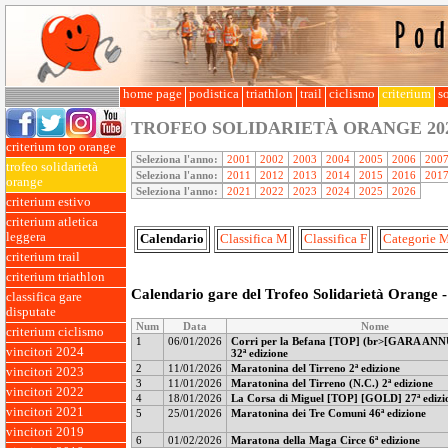
home page
podistica
triathlon
trail
ciclismo
criterium
so
TROFEO SOLIDARIETÀ ORANGE
20
criterium top orange
Seleziona l'anno:
2001
2002
2003
2004
2005
2006
200
trofeo solidarietà
Seleziona l'anno:
2011
2012
2013
2014
2015
2016
201
orange
Seleziona l'anno:
2021
2022
2023
2024
2025
2026
criterium estivo
criterium atletica
leggera
Calendario
Classifica M
Classifica F
Categorie 
criterium trail
criterium triathlon
Calendario gare del Trofeo Solidarietà Orange 
classifica gare
disputate
Num
Data
Nome
criterium ciclismo
1
06/01/2026
Corri per la Befana [TOP] (br>[GARA A
vincitori 2024
32ª edizione
2
11/01/2026
Maratonina del Tirreno 2ª edizione
vincitori 2023
3
11/01/2026
Maratonina del Tirreno (N.C.) 2ª edizione
vincitori 2022
4
18/01/2026
La Corsa di Miguel [TOP] [GOLD] 27ª edizi
vincitori 2021
5
25/01/2026
Maratonina dei Tre Comuni 46ª edizione
vincitori 2019
6
01/02/2026
Maratona della Maga Circe 6ª edizione