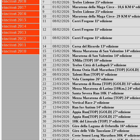
vincitori 2018
7
01/02/2026
Trofeo Lidense 25ª edizione
8
01/02/2026
Maratona della Maga Circe - 10,6 KM 6ª edi
vincitori 2017
9
01/02/2026
Trofeo Lidense 25ª edizione
vincitori 2016
10
01/02/2026
Maratona della Maga Circe- 29 KM 6ª edizi
vincitori 2015
11
08/02/2026
Corri Fregene 11ª edizione
vincitori 2014
12
08/02/2026
Corri Fregene 11ª edizione
vincitori 2013
13
08/02/2026
Corri Fregene 11ª edizione
vincitori 2012
vincitori 2011
14
08/02/2026
Corsa del Ricordo 13ª edizione
15
15/02/2026
Mezza Maratona di San Valentino 14ª edizio
vincitori 2010
16
15/02/2026
Maratona di San Valentino 14ª edizione
17
15/02/2026
XMilia [TOP] 10ª edizione
18
22/02/2026
Trofeo Città di Ladispoli 5ª edizione
19
01/03/2026
Roma Ostia Half Marathon [TOP] [GOLD] 5
20
08/03/2026
Talenti Run [TOP] 6ª edizione
21
15/03/2026
Vola Ciampino 26ª edizione
22
22/03/2026
Maratona di Roma [TOP] [GOLD] 31ª edizi
23
29/03/2026
Mezza Maratona di Latina [10Km.] 24ª ediz
24
29/03/2026
Santa Severa Run 10K 1ª edizione
25
29/03/2026
Mezza Maratona di Latina [TOP] 24ª edizio
26
29/03/2026
Vertical Race 2ª edizione
27
12/04/2026
Run for Autism 14ª edizione
28
19/04/2026
Appia Run[TOP] [GOLD] 27ª edizione
29
19/04/2026
Appia Run[TOP] [GOLD] 27ª edizione
30
26/04/2026
10K del Litorale [TOP] 3ª edizione
31
26/04/2026
Giro della Laguna di Orbetello 16ª edizione
32
26/04/2026
Giro delle Ville Tuscolane 23ª edizione
33
03/05/2026
Crete Senesi Long Marathon 30K 4ª edizione
34
03/05/2026
Crete Senesi Short Marathon 15K 4ª edizion