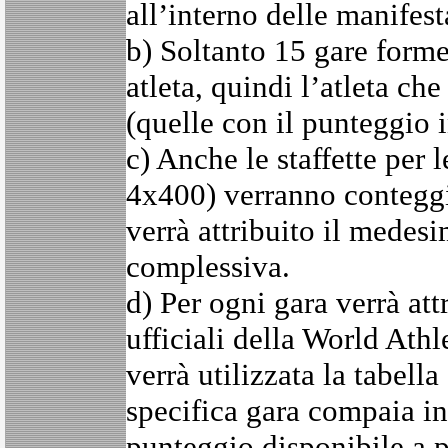
all’interno delle manifes
b) Soltanto 15 gare forme
atleta, quindi l’atleta ch
(quelle con il punteggio i
c) Anche le staffette per 
4x400) verranno conteggiat
verrà attribuito il medes
complessiva.
d) Per ogni gara verrà att
ufficiali della World Ath
verrà utilizzata la tabell
specifica gara compaia in 
punteggio disponibile a pr