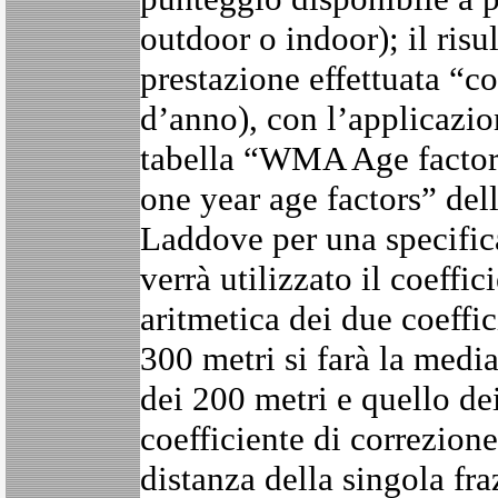
outdoor o indoor); il risu
prestazione effettuata “co
d’anno), con l’applicazio
tabella “WMA Age factor
one year age factors” del
Laddove per una specifica
verrà utilizzato il coeffi
aritmetica dei due coeffic
300 metri si farà la media
dei 200 metri e quello dei 
coefficiente di correzione
distanza della singola fr