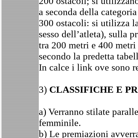
200 ostacoli; si utilizzan
a seconda della categoria
300 ostacoli: si utilizza 
sesso dell’atleta), sulla 
tra 200 metri e 400 metri 
secondo la predetta tabell
In calce i link ove sono re
3)
CLASSIFICHE E P
a) Verranno stilate paral
femminile.
b) Le premiazioni avverra