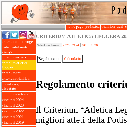
home page
podistica
triathlon
trail
c
CRITERIUM ATLETICA LEGGERA
20
criterium top orange
Seleziona l'anno:
2023
2024
2025
2026
trofeo solidarietà
orange
criterium estivo
Regolamento
Calendario
criterium atletica
leggera
criterium trail
criterium triathlon
Regolamento criteri
classifica gare
disputate
criterium ciclismo
vincitori 2024
vincitori 2023
Il Criterium “Atletica Le
vincitori 2022
migliori atleti della Podi
vincitori 2021
vincitori 2019