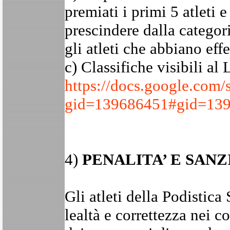
premiati i primi 5 atleti 
prescindere dalla categor
gli atleti che abbiano eff
c) Classifiche visibili al 
https://docs.google.co
gid=139686451#gid=13
4)
PENALITA’ E SANZ
Gli atleti della Podistica
lealtà e correttezza nei c