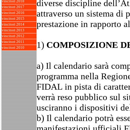
diverse discipline dell’At
vincitori 2018
vincitori 2017
attraverso un sistema di 
vincitori 2016
vincitori 2015
prestazione in rapporto al
vincitori 2014
vincitori 2013
vincitori 2012
1)
COMPOSIZIONE D
vincitori 2011
vincitori 2010
a) Il calendario sarà com
programma nella Regione L
FIDAL in pista di caratte
verrà reso pubblico sul s
usciranno i dispositivi de
b) Il calendario potrà ess
manifestazioni ufficiali 