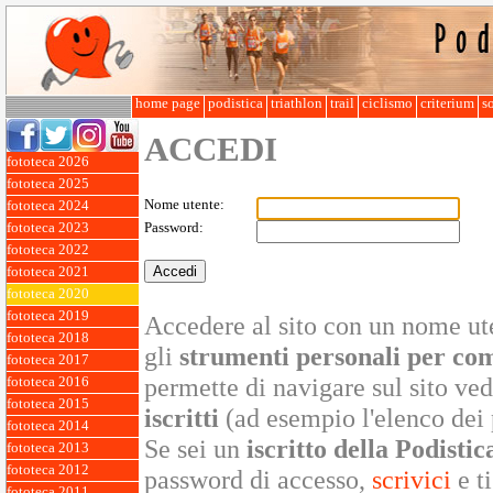
home page
podistica
triathlon
trail
ciclismo
criterium
so
ACCEDI
fototeca 2026
fototeca 2025
Nome utente:
fototeca 2024
fototeca 2023
Password:
fototeca 2022
fototeca 2021
fototeca 2020
fototeca 2019
Accedere al sito con un nome ute
fototeca 2018
gli
strumenti personali per co
fototeca 2017
permette di navigare sul sito v
fototeca 2016
fototeca 2015
iscritti
(ad esempio l'elenco dei 
fototeca 2014
Se sei un
iscritto della Podistic
fototeca 2013
fototeca 2012
password di accesso,
scrivici
e ti
fototeca 2011