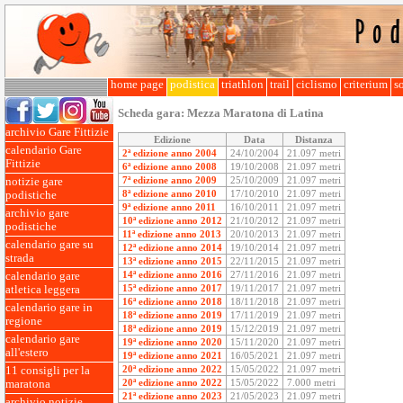
home page
podistica
triathlon
trail
ciclismo
criterium
so
Scheda gara:
Mezza Maratona di Latina
archivio Gare Fittizie
Edizione
Data
Distanza
calendario Gare
2ª edizione anno 2004
24/10/2004
21.097 metri
Fittizie
6ª edizione anno 2008
19/10/2008
21.097 metri
7ª edizione anno 2009
25/10/2009
21.097 metri
notizie gare
8ª edizione anno 2010
17/10/2010
21.097 metri
podistiche
9ª edizione anno 2011
16/10/2011
21.097 metri
archivio gare
10ª edizione anno 2012
21/10/2012
21.097 metri
podistiche
11ª edizione anno 2013
20/10/2013
21.097 metri
calendario gare su
12ª edizione anno 2014
19/10/2014
21.097 metri
strada
13ª edizione anno 2015
22/11/2015
21.097 metri
14ª edizione anno 2016
27/11/2016
21.097 metri
calendario gare
15ª edizione anno 2017
19/11/2017
21.097 metri
atletica leggera
16ª edizione anno 2018
18/11/2018
21.097 metri
calendario gare in
18ª edizione anno 2019
17/11/2019
21.097 metri
regione
18ª edizione anno 2019
15/12/2019
21.097 metri
calendario gare
19ª edizione anno 2020
15/11/2020
21.097 metri
all'estero
19ª edizione anno 2021
16/05/2021
21.097 metri
20ª edizione anno 2022
15/05/2022
21.097 metri
11 consigli per la
20ª edizione anno 2022
15/05/2022
7.000 metri
maratona
21ª edizione anno 2023
21/05/2023
21.097 metri
archivio notizie