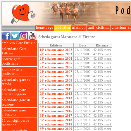
home page
podistica
triathlon
trail
ciclismo
criterium
so
Scheda gara:
Maratona di Firenze
archivio Gare Fittizie
Edizione
Data
Distanza
calendario Gare
19ª edizione anno 2002
24/11/2002
42.195 metri
Fittizie
20ª edizione anno 2003
23/11/2003
42.195 metri
21ª edizione anno 2004
28/11/2004
42.195 metri
notizie gare
22ª edizione anno 2005
27/11/2005
42.195 metri
podistiche
23ª edizione anno 2006
26/11/2006
42.195 metri
archivio gare
24ª edizione anno 2007
25/11/2007
42.195 metri
podistiche
25ª edizione anno 2008
30/11/2008
42.195 metri
calendario gare su
26ª edizione anno 2009
29/11/2009
42.195 metri
strada
27ª edizione anno 2010
28/11/2010
42.195 metri
28ª edizione anno 2011
27/11/2011
42.195 metri
calendario gare
29ª edizione anno 2012
25/11/2012
42.195 metri
atletica leggera
30ª edizione anno 2013
24/11/2013
42.195 metri
calendario gare in
31ª edizione anno 2014
30/11/2014
42.195 metri
regione
32ª edizione anno 2015
29/11/2015
42.195 metri
calendario gare
33ª edizione anno 2016
27/11/2016
42.195 metri
all'estero
34ª edizione anno 2017
26/11/2017
42.195 metri
35ª edizione anno 2018
25/11/2018
42.195 metri
11 consigli per la
36ª edizione anno 2019
24/11/2019
42.195 metri
maratona
37ª edizione anno 2020
29/11/2020
42.195 metri
archivio notizie