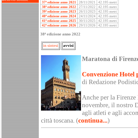
37ª edizione anno 2021
28/11/2021
42.195 metri
38ª edizione anno 2022
27/11/2022
42.195 metri
39ª edizione anno 2023
26/11/2023
42.195 metri
40ª edizione anno 2024
24/11/2024
42.195 metri
41ª edizione anno 2025
30/11/2025
42.195 metri
42ª edizione anno 2026
29/11/2026
42.195 metri
38ª edizione anno 2022
in sintesi
avvisi
Maratona di Firenz
Convenzione Hotel 
di Redazione Podisti
Anche per la Firenze
novembre, il nostro D
agli atleti e agli acc
città toscana. (
continua...
)