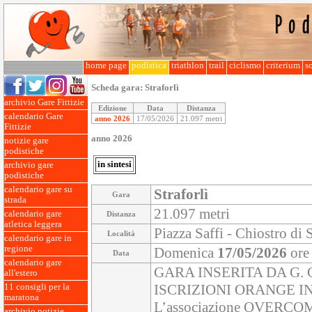
home page
podistica
triathlon
trail
ciclismo
criterium
so
Scheda gara:
Straforlì
archivio Gare Fittizie
Edizione
Data
Distanza
calendario Gare
anno 2026
17/05/2026
21.097 metri
Fittizie
anno 2026
notizie gare
podistiche
in sintesi
archivio gare
podistiche
calendario gare su
Straforlì
Gara
strada
21.097 metri
calendario gare
Distanza
atletica leggera
Piazza Saffi - Chiostro di 
Località
calendario gare in
regione
Domenica
17/05/2026
ore
Data
calendario gare
GARA INSERITA DA G.
all'estero
ISCRIZIONI ORANGE I
11 consigli per la
maratona
L’associazione OVERCOME
archivio notizie