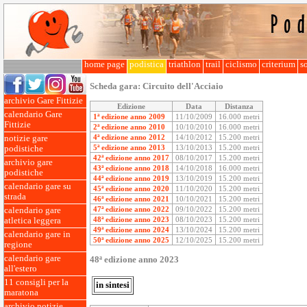
home page
podistica
triathlon
trail
ciclismo
criterium
so
Scheda gara:
Circuito dell'Acciaio
archivio Gare Fittizie
Edizione
Data
Distanza
calendario Gare
1ª edizione anno 2009
11/10/2009
16.000 metri
Fittizie
2ª edizione anno 2010
10/10/2010
16.000 metri
4ª edizione anno 2012
14/10/2012
15.200 metri
notizie gare
5ª edizione anno 2013
13/10/2013
15.200 metri
podistiche
42ª edizione anno 2017
08/10/2017
15.200 metri
archivio gare
43ª edizione anno 2018
14/10/2018
16.000 metri
podistiche
44ª edizione anno 2019
13/10/2019
15.200 metri
calendario gare su
45ª edizione anno 2020
11/10/2020
15.200 metri
strada
46ª edizione anno 2021
10/10/2021
15.200 metri
47ª edizione anno 2022
09/10/2022
15.200 metri
calendario gare
48ª edizione anno 2023
08/10/2023
15.200 metri
atletica leggera
49ª edizione anno 2024
13/10/2024
15.200 metri
calendario gare in
50ª edizione anno 2025
12/10/2025
15.200 metri
regione
calendario gare
48ª edizione anno 2023
all'estero
11 consigli per la
in sintesi
maratona
archivio notizie