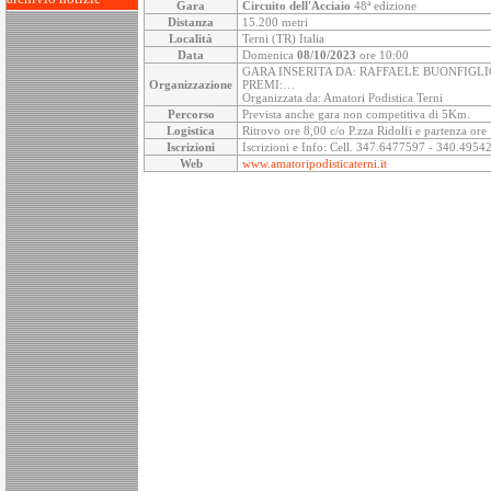
Gara
Circuito dell'Acciaio
48ª edizione
Distanza
15.200 metri
Località
Terni (TR) Italia
Data
Domenica
08/10/2023
ore 10:00
GARA INSERITA DA: RAFFAELE BUONFIGLI
Organizzazione
PREMI:…
Organizzata da: Amatori Podistica Terni
Percorso
Prevista anche gara non competitiva di 5Km.
Logistica
Ritrovo ore 8,00 c/o P.zza Ridolfi e partenza ore
Iscrizioni
Iscrizioni e Info: Cell. 347.6477597 - 340.49542
Web
www.amatoripodisticaterni.it