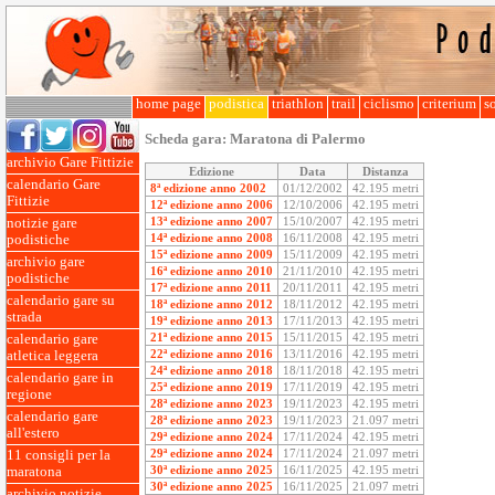
home page
podistica
triathlon
trail
ciclismo
criterium
so
Scheda gara:
Maratona di Palermo
archivio Gare Fittizie
Edizione
Data
Distanza
calendario Gare
8ª edizione anno 2002
01/12/2002
42.195 metri
Fittizie
12ª edizione anno 2006
12/10/2006
42.195 metri
13ª edizione anno 2007
15/10/2007
42.195 metri
notizie gare
14ª edizione anno 2008
16/11/2008
42.195 metri
podistiche
15ª edizione anno 2009
15/11/2009
42.195 metri
archivio gare
16ª edizione anno 2010
21/11/2010
42.195 metri
podistiche
17ª edizione anno 2011
20/11/2011
42.195 metri
calendario gare su
18ª edizione anno 2012
18/11/2012
42.195 metri
strada
19ª edizione anno 2013
17/11/2013
42.195 metri
21ª edizione anno 2015
15/11/2015
42.195 metri
calendario gare
22ª edizione anno 2016
13/11/2016
42.195 metri
atletica leggera
24ª edizione anno 2018
18/11/2018
42.195 metri
calendario gare in
25ª edizione anno 2019
17/11/2019
42.195 metri
regione
28ª edizione anno 2023
19/11/2023
42.195 metri
calendario gare
28ª edizione anno 2023
19/11/2023
21.097 metri
all'estero
29ª edizione anno 2024
17/11/2024
42.195 metri
29ª edizione anno 2024
17/11/2024
21.097 metri
11 consigli per la
30ª edizione anno 2025
16/11/2025
42.195 metri
maratona
30ª edizione anno 2025
16/11/2025
21.097 metri
archivio notizie