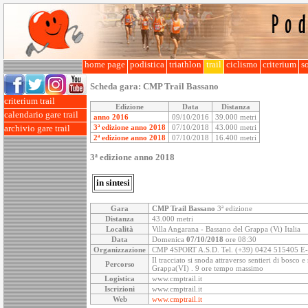
home page
podistica
triathlon
trail
ciclismo
criterium
so
Scheda gara:
CMP Trail Bassano
criterium trail
Edizione
Data
Distanza
calendario gare trail
anno 2016
09/10/2016
39.000 metri
3ª edizione anno 2018
07/10/2018
43.000 metri
archivio gare trail
2ª edizione anno 2018
07/10/2018
16.400 metri
3ª edizione anno 2018
in sintesi
Gara
CMP Trail Bassano
3ª edizione
Distanza
43.000 metri
Località
Villa Angarana - Bassano del Grappa (Vi) Italia
Data
Domenica
07/10/2018
ore 08:30
Organizzazione
CMP 4SPORT A.S.D. Tel. (+39) 0424 515405 E-mai
Il tracciato si snoda attraverso sentieri di bosco 
Percorso
Grappa(VI) . 9 ore tempo massimo
Logistica
www.cmptrail.it
Iscrizioni
www.cmptrail.it
Web
www.cmptrail.it