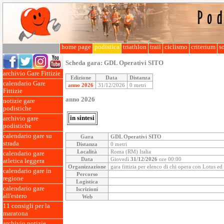
home page
podistica
triathlon
trail
ciclismo
criterium
so
Scheda gara:
GDL Operativi SITO
archivio Gare Fittizie
Edizione
Data
Distanza
calendario Gare
anno 2026
31/12/2026
0 metri
Fittizie
anno 2026
notizie gare
podistiche
in sintesi
archivio gare
podistiche
calendario gare su
Gara
GDL Operativi SITO
strada
Distanza
0 metri
Località
Roma (RM) Italia
calendario gare
Data
Giovedì
31/12/2026
ore 00:00
atletica leggera
Organizzazione
gara fittizia per elenco di chi opera con Lotus e
calendario gare in
Percorso
regione
Logistica
calendario gare
Iscrizioni
all'estero
Web
11 consigli per la
maratona
archivio notizie