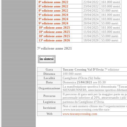
8ª edizione anno 2022
22/04/2022
161.000 metri
8ª edizione anno 2022
23/04/2022
103.000 metri
8ª edizione anno 2022
23/04/2022
53.000 metri
9ª edizione anno 2024
19/04/2024
161.000 metri
9ª edizione anno 2024
20/04/2024
103.000 metri
9ª edizione anno 2024
20/04/2024
53.000 metri
10ª edizione anno 2025
11/04/2025
161.000 metri
10ª edizione anno 2025
11/04/2025
103.000 metri
10ª edizione anno 2025
11/04/2025
53.000 metri
13ª edizione anno 2026
18/04/2026
53.000 metri
7ª edizione anno 2021
in sintesi
Gara
Tuscany Crossing Val D'Orcia
7ª edizione
Distanza
100.000 metri
Località
Castiglione d'Orcia (Si) Italia
Data
Domenica
25/04/2021
ore 05:30
La manifestazione sportiva è denominata “Tuscan
Organizzazione
SIENARUNNERS, associazione sportiva dilettanti
Il percorso di gara sarà per la maggior parte su pa
Percorso
percentuale inferiore al 20%, attraversando i più 
Logistica
partenza da Castiglione d’Orcia.
Non ci sarà numero chiuso ma l’organizzazione si r
Iscrizioni
;www.tuscanycrossing.com/the-race
Web
www.tuscanycrossing.com