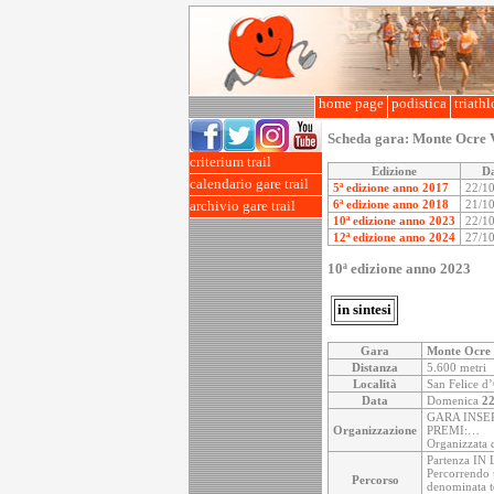
home page
podistica
triath
Scheda gara:
Monte Ocre V
criterium trail
Edizione
D
calendario gare trail
5ª edizione anno 2017
22/1
6ª edizione anno 2018
21/1
archivio gare trail
10ª edizione anno 2023
22/1
12ª edizione anno 2024
27/1
10ª edizione anno 2023
in sintesi
Gara
Monte Ocre 
Distanza
5.600 metri
Località
San Felice d’
Data
Domenica
22
GARA INSE
Organizzazione
PREMI:…
Organizzata 
Partenza IN 
Percorrendo u
Percorso
denominata t