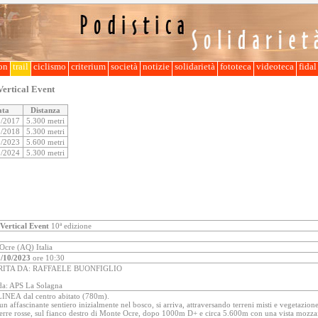
lon
trail
ciclismo
criterium
società
notizie
solidarietà
fototeca
videoteca
fida
ertical Event
ata
Distanza
0/2017
5.300 metri
0/2018
5.300 metri
0/2023
5.600 metri
0/2024
5.300 metri
Vertical Event
10ª edizione
Ocre (AQ) Italia
/10/2023
ore 10:30
RITA DA: RAFFAELE BUONFIGLIO
da: APS La Solagna
LINEA dal centro abitato (780m).
n affascinante sentiero inizialmente nel bosco, si arriva, attraversando terreni misti e vegetazione
erre rosse, sul fianco destro di Monte Ocre, dopo 1000m D+ e circa 5.600m con una vista mozzafi