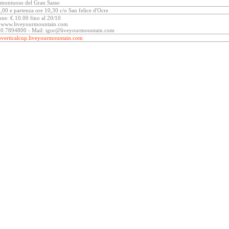
 montuoso del Gran Sasso
,00 e partenza ore 10,30 c/o San felice d'Ocre
one: €.10.00 fino al 20/10
u: www.liveyourmountain.com
340.7894800 - Mail: igor@liveyourmountain.com
verticalcup.liveyourmountain.com