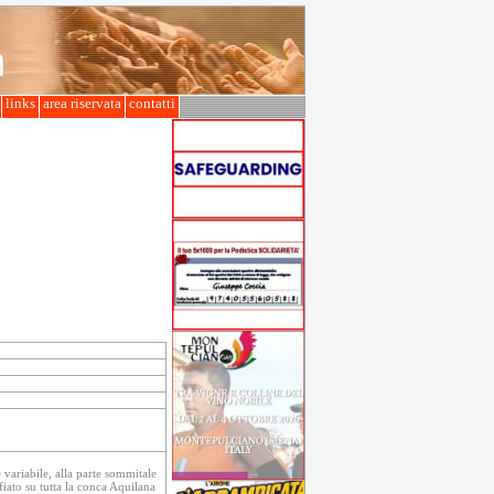
l
links
area riservata
contatti
 variabile, alla parte sommitale
ato su tutta la conca Aquilana