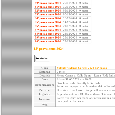
80ª prova anno 2024
29/11/2024
0 metri
81ª prova anno 2024
30/11/2024
0 metri
82ª prova anno 2024
06/12/2024
0 metri
83ª prova anno 2024
08/12/2024
0 metri
84ª prova anno 2024
13/12/2024
0 metri
85ª prova anno 2024
14/12/2024
0 metri
86ª prova anno 2024
21/12/2024
0 metri
87ª prova anno 2024
24/12/2024
0 metri
88ª prova anno 2024
26/12/2024
0 metri
89ª prova anno 2024
28/12/2024
0 metri
90ª prova anno 2024
29/12/2024
0 metri
15ª prova anno 2024
in sintesi
Gara
Volontari Mensa Caritas 2024
15ª prova
Distanza
0 metri
Località
Mensa Caritas di Colle Oppio - Roma (RM) Italia
Data
Sabato
30/03/2024
ore 10:00
Gara inserita da: Buonfiglio Raffaele
Organizzazione
Periodico impegno di volontariato dei podisti soli
Percorso
Dovrete offrire il vostro tempo e il vostro sorris
Logistica
Appuntamento ore 10,00 alla Mensa “Giovanni Paol
Potete rivolgervi per maggiori informazioni a Buon
Iscrizioni
impegnato nel servizio
Web