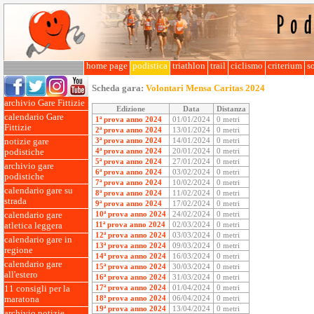
home page
podistica
triathlon
trail
ciclismo
criterium
so
Scheda gara:
Volontari Mensa Caritas 2024
archivio Gare Fittizie
Edizione
Data
Distanza
calendario Gare
1ª prova anno 2024
01/01/2024
0 metri
Fittizie
2ª prova anno 2024
13/01/2024
0 metri
3ª prova anno 2024
14/01/2024
0 metri
notizie gare
4ª prova anno 2024
20/01/2024
0 metri
podistiche
5ª prova anno 2024
27/01/2024
0 metri
archivio gare
6ª prova anno 2024
03/02/2024
0 metri
podistiche
7ª prova anno 2024
10/02/2024
0 metri
calendario gare su
8ª prova anno 2024
11/02/2024
0 metri
strada
9ª prova anno 2024
17/02/2024
0 metri
10ª prova anno 2024
24/02/2024
0 metri
calendario gare
11ª prova anno 2024
02/03/2024
0 metri
atletica leggera
12ª prova anno 2024
03/03/2024
0 metri
calendario gare in
13ª prova anno 2024
09/03/2024
0 metri
regione
14ª prova anno 2024
16/03/2024
0 metri
calendario gare
15ª prova anno 2024
30/03/2024
0 metri
all'estero
16ª prova anno 2024
31/03/2024
0 metri
17ª prova anno 2024
01/04/2024
0 metri
11 consigli per la
18ª prova anno 2024
06/04/2024
0 metri
maratona
19ª prova anno 2024
13/04/2024
0 metri
archivio notizie