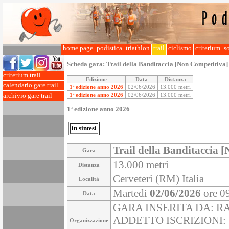
home page
podistica
triathlon
trail
ciclismo
criterium
so
Scheda gara:
Trail della Banditaccia [Non Competitiva]
criterium trail
Edizione
Data
Distanza
calendario gare trail
1ª edizione anno 2026
02/06/2026
13.000 metri
1ª edizione anno 2026
02/06/2026
13.000 metri
archivio gare trail
1ª edizione anno 2026
in sintesi
Trail della Banditaccia 
Gara
13.000 metri
Distanza
Cerveteri (RM) Italia
Località
Martedì
02/06/2026
ore 0
Data
GARA INSERITA DA: R
ADDETTO ISCRIZIONI:
Organizzazione