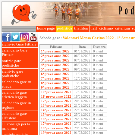
home page
podistica
triathlon
trail
ciclismo
criterium
so
Scheda gara:
Volontari Mensa Caritas 2022 - 1° Semest
archivio Gare Fittizie
Edizione
Data
Distanza
calendario Gare
1ª prova anno 2022
01/01/2022
0 metri
Fittizie
2ª prova anno 2022
06/01/2022
0 metri
3ª prova anno 2022
07/01/2022
0 metri
notizie gare
4ª prova anno 2022
08/01/2022
0 metri
podistiche
5ª prova anno 2022
09/01/2022
0 metri
archivio gare
6ª prova anno 2022
11/01/2022
0 metri
podistiche
7ª prova anno 2022
12/01/2022
0 metri
calendario gare su
8ª prova anno 2022
13/01/2022
0 metri
strada
9ª prova anno 2022
15/01/2022
0 metri
10ª prova anno 2022
17/01/2022
0 metri
calendario gare
11ª prova anno 2022
18/01/2022
0 metri
atletica leggera
12ª prova anno 2022
20/01/2022
0 metri
calendario gare in
13ª prova anno 2022
21/01/2022
0 metri
regione
14ª prova anno 2022
22/01/2022
0 metri
calendario gare
15ª prova anno 2022
25/01/2022
0 metri
all'estero
16ª prova anno 2022
26/01/2022
0 metri
17ª prova anno 2022
27/01/2022
0 metri
11 consigli per la
18ª prova anno 2022
29/01/2022
0 metri
maratona
19ª prova anno 2022
01/02/2022
0 metri
archivio notizie