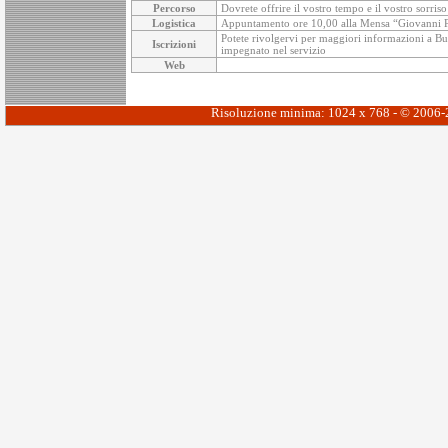
Percorso
Dovrete offrire il vostro tempo e il vostro sorris
Logistica
Appuntamento ore 10,00 alla Mensa “Giovanni Paol
Potete rivolgervi per maggiori informazioni a Buon
Iscrizioni
impegnato nel servizio
Web
Risoluzione minima: 1024 x 768 - © 2006-20