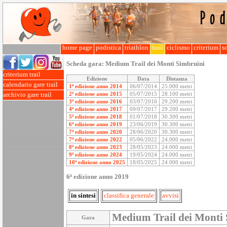
home page
podistica
triathlon
trail
ciclismo
criterium
so
Scheda gara:
Medium Trail dei Monti Simbruini
criterium trail
Edizione
Data
Distanza
calendario gare trail
1ª edizione anno 2014
06/07/2014
25.000 metri
2ª edizione anno 2015
05/07/2015
28.100 metri
archivio gare trail
3ª edizione anno 2016
03/07/2016
29.200 metri
4ª edizione anno 2017
09/07/2017
29.200 metri
5ª edizione anno 2018
01/07/2018
30.300 metri
6ª edizione anno 2019
23/06/2019
30.300 metri
7ª edizione anno 2020
28/06/2020
30.300 metri
7ª edizione anno 2022
05/06/2022
24.000 metri
8ª edizione anno 2023
28/05/2023
24.000 metri
9ª edizione anno 2024
19/05/2024
24.000 metri
10ª edizione anno 2025
18/05/2025
24.000 metri
6ª edizione anno 2019
in sintesi
classifica generale
avvisi
Medium Trail dei Monti
Gara