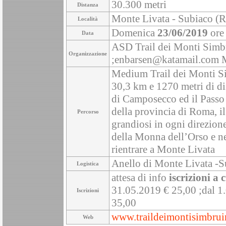
30.300 metri
Distanza
Monte Livata - Subiaco (R
Località
Domenica
23/06/2019
ore
Data
ASD Trail dei Monti Simbr
Organizzazione
;enbarsen@katamail.com
Medium Trail dei Monti Sim
30,3 km e 1270 metri di dis
di Camposecco ed il Passo 
della provincia di Roma, i
Percorso
grandiosi in ogni direzione
della Monna dell’Orso e ne
rientrare a Monte Livata
Anello di Monte Livata -Su
Logistica
attesa di info
iscrizioni a 
31.05.2019 € 25,00 ;dal 1
Iscrizioni
35,00
www.traildeimontisimbruin
Web