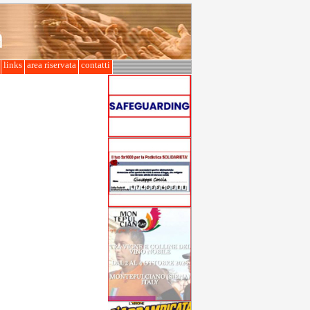
l
links
area riservata
contatti