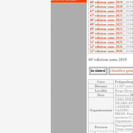
46ª edizione anno 2019
28/0
47ª edizione anno 2020
26/0
47ª edizione anno 2020
26/0
47ª edizione anno 2021
26/0
48ª edizione anno 2022
24/0
48ª edizione anno 2022
24/0
49ª edizione anno 2023
23/0
49ª edizione anno 2023
23/0
50ª edizione anno 2024
21/0
51ª edizione anno 2025
27/0
52ª edizione anno 2026
26/0
52ª edizione anno 2026
26/0
46ª edizione anno 2019
in sintesi
classifica gen
Gara
Pedagnalon
Distanza
21.097 metri
Località
Borgo Hermad
Data
Domenica
28
GARA INSERI
INCARICAT
CASSIERE O
Organizzazione
GAZEBO: ...
PREMI: Primi/
maratona (2 
Organizzat
Pianeggiante, 
Percorso
Tempo massi