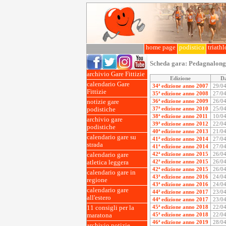
home page
podistica
triath
Scheda gara:
Pedagnalon
archivio Gare Fittizie
Edizione
D
calendario Gare
34ª edizione anno 2007
29/0
Fittizie
35ª edizione anno 2008
27/0
36ª edizione anno 2009
26/0
notizie gare
37ª edizione anno 2010
25/0
podistiche
38ª edizione anno 2011
10/0
archivio gare
39ª edizione anno 2012
22/0
podistiche
40ª edizione anno 2013
21/0
calendario gare su
41ª edizione anno 2014
27/0
strada
41ª edizione anno 2014
27/0
42ª edizione anno 2015
26/0
calendario gare
42ª edizione anno 2015
26/0
atletica leggera
42ª edizione anno 2015
26/0
calendario gare in
43ª edizione anno 2016
24/0
regione
43ª edizione anno 2016
24/0
calendario gare
44ª edizione anno 2017
23/0
all'estero
44ª edizione anno 2017
23/0
45ª edizione anno 2018
22/0
11 consigli per la
45ª edizione anno 2018
22/0
maratona
46ª edizione anno 2019
28/0
archivio notizie