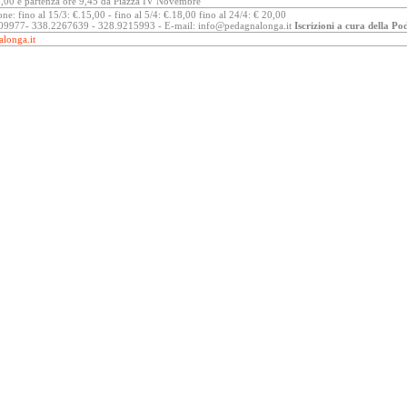
8,00 e partenza ore 9,45 da Piazza IV Novembre
one: fino al 15/3: €.15,00 - fino al 5/4: €.18,00 fino al 24/4: € 20,00
809977- 338.2267639 - 328.9215993 - E-mail: info@pedagnalonga.it
Iscrizioni a cura della Po
longa.it