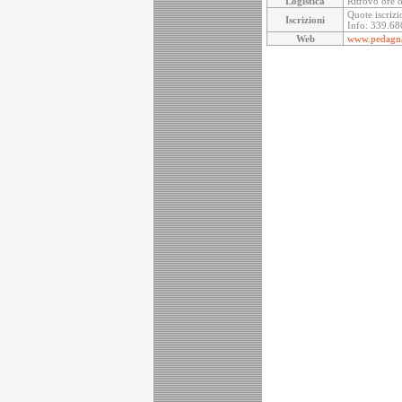
Logistica
Ritrovo ore 
Quote iscrizi
Iscrizioni
Info: 339.6
Web
www.pedagna