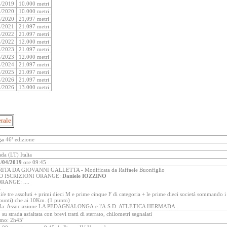
4/2019
10.000 metri
4/2020
10.000 metri
4/2020
21,097 metri
9/2021
21.097 metri
4/2022
21.097 metri
4/2022
12.000 metri
4/2023
21.097 metri
4/2023
12.000 metri
4/2024
21.097 metri
4/2025
21.097 metri
4/2026
21.097 metri
4/2026
13.000 metri
erale
ga
46ª edizione
a (LT) Italia
/04/2019
ore 09:45
TA DA GIOVANNI GALLETTA - Modificata da Raffaele Buonfiglio
O ISCRIZIONI ORANGE:
Daniele IOZZINO
RANGE: ....
.
e tre assoluti + primi dieci M e prime cinque F di categoria + le prime dieci societá sommando i 
punti) che ai 10Km. (1 punto)
a da: Associazione LA PEDAGNALONGA e l'A.S.D. ATLETICA HERMADA
su strada asfaltata con brevi tratti di sterrato, chilometri segnalati
mo: 2h45'