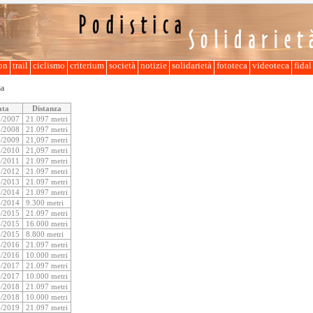
lon
trail
ciclismo
criterium
società
notizie
solidarietà
fototeca
videoteca
fida
ga
ata
Distanza
4/2007
21.097 metri
4/2008
21.097 metri
4/2009
21,097 metri
4/2010
21,097 metri
4/2011
21.097 metri
4/2012
21.097 metri
4/2013
21.097 metri
4/2014
21.097 metri
4/2014
9.300 metri
4/2015
21.097 metri
4/2015
16.000 metri
4/2015
8.800 metri
4/2016
21.097 metri
4/2016
10.000 metri
4/2017
21.097 metri
4/2017
10.000 metri
4/2018
21.097 metri
4/2018
10.000 metri
4/2019
21.097 metri