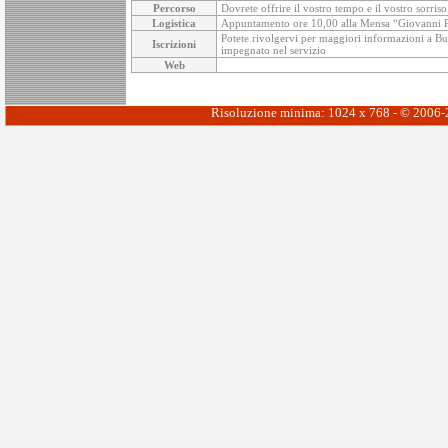
Percorso
Dovrete offrire il vostro tempo e il vostro sorris
Logistica
Appuntamento ore 10,00 alla Mensa “Giovanni Paol
Potete rivolgervi per maggiori informazioni a Buon
Iscrizioni
impegnato nel servizio
Web
Risoluzione minima: 1024 x 768 - © 2006-20