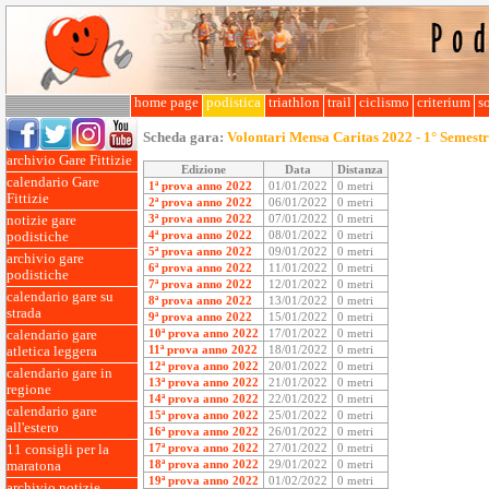
home page
podistica
triathlon
trail
ciclismo
criterium
so
Scheda gara:
Volontari Mensa Caritas 2022 - 1° Semest
archivio Gare Fittizie
Edizione
Data
Distanza
calendario Gare
1ª prova anno 2022
01/01/2022
0 metri
Fittizie
2ª prova anno 2022
06/01/2022
0 metri
3ª prova anno 2022
07/01/2022
0 metri
notizie gare
4ª prova anno 2022
08/01/2022
0 metri
podistiche
5ª prova anno 2022
09/01/2022
0 metri
archivio gare
6ª prova anno 2022
11/01/2022
0 metri
podistiche
7ª prova anno 2022
12/01/2022
0 metri
calendario gare su
8ª prova anno 2022
13/01/2022
0 metri
strada
9ª prova anno 2022
15/01/2022
0 metri
10ª prova anno 2022
17/01/2022
0 metri
calendario gare
11ª prova anno 2022
18/01/2022
0 metri
atletica leggera
12ª prova anno 2022
20/01/2022
0 metri
calendario gare in
13ª prova anno 2022
21/01/2022
0 metri
regione
14ª prova anno 2022
22/01/2022
0 metri
calendario gare
15ª prova anno 2022
25/01/2022
0 metri
all'estero
16ª prova anno 2022
26/01/2022
0 metri
17ª prova anno 2022
27/01/2022
0 metri
11 consigli per la
18ª prova anno 2022
29/01/2022
0 metri
maratona
19ª prova anno 2022
01/02/2022
0 metri
archivio notizie