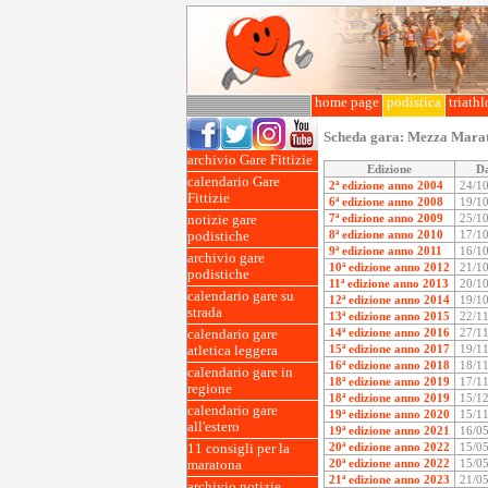
home page
podistica
triath
Scheda gara:
Mezza Marat
archivio Gare Fittizie
Edizione
D
calendario Gare
2ª edizione anno 2004
24/1
Fittizie
6ª edizione anno 2008
19/1
7ª edizione anno 2009
25/1
notizie gare
8ª edizione anno 2010
17/1
podistiche
9ª edizione anno 2011
16/1
archivio gare
10ª edizione anno 2012
21/1
podistiche
11ª edizione anno 2013
20/1
calendario gare su
12ª edizione anno 2014
19/1
strada
13ª edizione anno 2015
22/1
14ª edizione anno 2016
27/1
calendario gare
15ª edizione anno 2017
19/1
atletica leggera
16ª edizione anno 2018
18/1
calendario gare in
18ª edizione anno 2019
17/1
regione
18ª edizione anno 2019
15/1
calendario gare
19ª edizione anno 2020
15/1
all'estero
19ª edizione anno 2021
16/0
20ª edizione anno 2022
15/0
11 consigli per la
20ª edizione anno 2022
15/0
maratona
21ª edizione anno 2023
21/0
archivio notizie