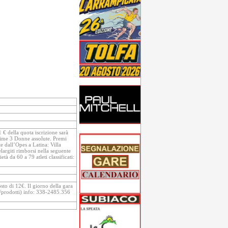
 € della quota iscrizione sarà
 prime 3 Donne assolute. Premi
e dall’Opes a Latina: Villa
argiti rimborsi nella seguente
età da 60 a 79 atleti classificati:
osto di 12€. Il giorno della gara
o/prodotti) info: 338-2485.356