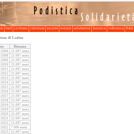
lon
trail
ciclismo
criterium
società
notizie
solidarietà
fototeca
videoteca
fida
ona di Latina
ata
Distanza
0/2004
21.097 metri
0/2008
21.097 metri
0/2009
21.097 metri
0/2010
21.097 metri
0/2011
21.097 metri
0/2012
21.097 metri
0/2013
21.097 metri
0/2014
21.097 metri
1/2015
21.097 metri
1/2016
21.097 metri
1/2017
21.097 metri
1/2018
21.097 metri
1/2019
21.097 metri
2/2019
21.097 metri
1/2020
21.097 metri
5/2021
21.097 metri
5/2022
21.097 metri
5/2022
7.000 metri
5/2023
21.097 metri