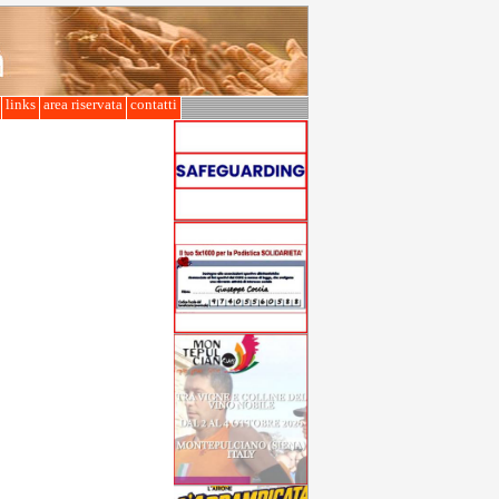
l
links
area riservata
contatti