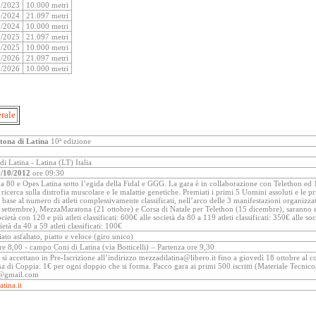
5/2023
10.000 metri
5/2024
21.097 metri
5/2024
10.000 metri
3/2025
21.097 metri
3/2025
10.000 metri
3/2026
21.097 metri
3/2026
10.000 metri
erale
ona di Latina
10ª edizione
 Latina - Latina (LT) Italia
/10/2012
ore 09:30
na 80 e Opes Latina sotto l’egida della Fidal e GGG. La gara è in collaborazione con Telethon ed 1
 ricerca sulla distrofia muscolare e le malattie genetiche. Premiati i primi 5 Uomini assoluti e le
n base al numero di atleti complessivamente classificati, nell’arco delle 3 manifestazioni organizzat
 settembre), MezzaMaratona (21 ottobre) e Corsa di Natale per Telethon (15 dicembre), saranno el
cietà con 120 e più atleti classificati: 600€ alle società da 80 a 119 atleti classificati: 350€ alle soci
età da 40 a 59 atleti classificati: 100€
iato asfaltato, piatto e veloce (giro unico)
ore 8,00 - campo Coni di Latina (via Botticelli) – Partenza ore 9,30
: si accettano in Pre-Iscrizione all’indirizzo mezzadilatina@libero.it fino a giovedì 18 ottobre al c
 di Coppia: 1€ per ogni doppio che si forma. Pacco gara ai primi 500 iscritti (Materiale Tecnic
na@gmail.com
atina.it