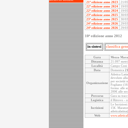
21ª edizione anno 2023
21/0
22ª edizione anno 2024
19/0
22ª edizione anno 2024
19/0
23ª edizione anno 2025
30/0
23ª edizione anno 2025
30/0
24ª edizione anno 2026
29/0
24ª edizione anno 2026
29/0
10ª edizione anno 2012
in sintesi
classifica gen
Gara
Mezza Marat
Distanza
21.097 metri
Località
Campo Coni di
Data
Domenica
21
Atletica Lati
devoluto alla
per societài 
Organizzazione
Fogliano (16
forma: alle so
200€ alle soci
Percorso
Gara su tracc
Logistica
il Ritrovo - 
Le Iscrizioni
Iscrizioni
15€. Maratona
atleticalati
Web
www.atletical