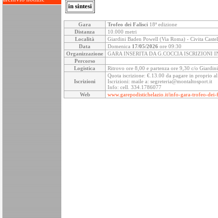
in sintesi
Gara
Trofeo dei Falisci
18ª edizione
Distanza
10.000 metri
Località
Giardini Baden Powell (Via Roma) - Civita Castel
Data
Domenica
17/05/2026
ore 09:30
Organizzazione
GARA INSERITA DA G.COCCIA ISCRIZIONI
Percorso
Logistica
Ritrovo ore 8,00 e partenza ore 9,30 c/o Giardi
Quota iscrizione: €.13.00 da pagare in proprio al 
Iscrizioni
Iscrizioni: maile a: segreteria@montaltosport.it
Info: cell. 334.1786077
Web
www.garepodistichelazio.it/info-gara-trofeo-dei-f