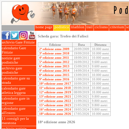
home page
podistica
triathlon
trail
ciclismo
criterium
so
Scheda gara:
Trofeo dei Falisci
archivio Gare Fittizie
Edizione
Data
Distanza
calendario Gare
2ª edizione anno 2009
20/09/2009
10.000 metri
Fittizie
3ª edizione anno 2010
19/09/2010
10.000 metri
4ª edizione anno 2011
18/09/2011
10.000 metri
notizie gare
5ª edizione anno 2012
16/09/2012
9.600 metri
podistiche
6ª edizione anno 2013
15/09/2013
9.600 metri
archivio gare
4ª edizione anno 2014
14/09/2014
9.600 metri
podistiche
8ª edizione anno 2015
13/09/2015
10.000 metri
calendario gare su
9ª edizione anno 2016
11/09/2016
10.000 metri
strada
10ª edizione anno 2017
10/09/2017
10.000 metri
11ª edizione anno 2018
09/09/2018
10.000 metri
calendario gare
12ª edizione anno 2019
08/09/2019
10.000 metri
atletica leggera
13ª edizione anno 2021
12/09/2021
9.800 metri
calendario gare in
14ª edizione anno 2022
11/09/2022
9.800 metri
regione
15ª edizione anno 2023
21/05/2023
9.800 metri
calendario gare
16ª edizione anno 2024
19/05/2024
9.800 metri
all'estero
18ª edizione anno 2026
17/05/2026
10.000 metri
11 consigli per la
18ª edizione anno 2026
maratona
archivio notizie