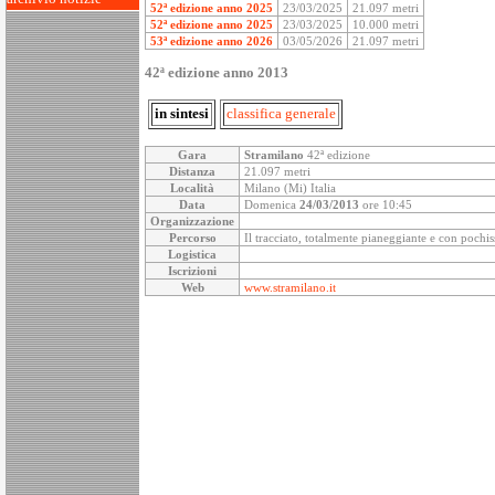
52ª edizione anno 2025
23/03/2025
21.097 metri
52ª edizione anno 2025
23/03/2025
10.000 metri
53ª edizione anno 2026
03/05/2026
21.097 metri
42ª edizione anno 2013
in sintesi
classifica generale
Gara
Stramilano
42ª edizione
Distanza
21.097 metri
Località
Milano (Mi) Italia
Data
Domenica
24/03/2013
ore 10:45
Organizzazione
Percorso
Il tracciato, totalmente pianeggiante e con pochi
Logistica
Iscrizioni
Web
www.stramilano.it