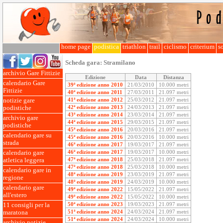
home page
podistica
triathlon
trail
ciclismo
criterium
so
Scheda gara:
Stramilano
archivio Gare Fittizie
Edizione
Data
Distanza
calendario Gare
39ª edizione anno 2010
21/03/2010
10.000 metri
Fittizie
40ª edizione anno 2011
27/03/2011
21.097 metri
41ª edizione anno 2012
25/03/2012
21.097 metri
notizie gare
42ª edizione anno 2013
24/03/2013
21.097 metri
podistiche
43ª edizione anno 2014
23/03/2014
21.097 metri
archivio gare
44ª edizione anno 2015
29/03/2015
21.097 metri
podistiche
45ª edizione anno 2016
20/03/2016
21.097 metri
calendario gare su
45ª edizione anno 2016
20/03/2016
10.000 metri
strada
46ª edizione anno 2017
19/03/2017
21.097 metri
46ª edizione anno 2017
19/03/2017
10.000 metri
calendario gare
47ª edizione anno 2018
25/03/2018
21.097 metri
atletica leggera
47ª edizione anno 2018
25/03/2018
10.000 metri
calendario gare in
48ª edizione anno 2019
23/03/2019
21.097 metri
regione
48ª edizione anno 2019
24/03/2019
10.000 metri
calendario gare
49ª edizione anno 2022
15/05/2022
21.097 metri
all'estero
49ª edizione anno 2022
15/05/2022
10.000 metri
50ª edizione anno 2023
19/03/2023
21.097 metri
11 consigli per la
51ª edizione anno 2024
24/03/2024
21.097 metri
maratona
51ª edizione anno 2024
24/03/2024
10.000 metri
archivio notizie