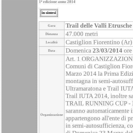
1ª edizione anno 2014
in sintesi
Trail delle Valli Etrusche
Gara
47.000 metri
Distanza
Castiglion Fiorentino (Ar) 
Località
Domenica
23/03/2014
ore
Data
Art. 1 ORGANIZZAZIONE La
Comuni di Castiglion Fior
Marzo 2014 la Prima Edizion
montagna in semi-autosuffic
Ultramaratona e Trail IUTA
Trail IUTA 2014, inoltre s
TRAIL RUNNING CUP - LA S
saranno automaticamente ins
Organizzazione
appartengono all'ente di p
in semi-autosufficienza, co