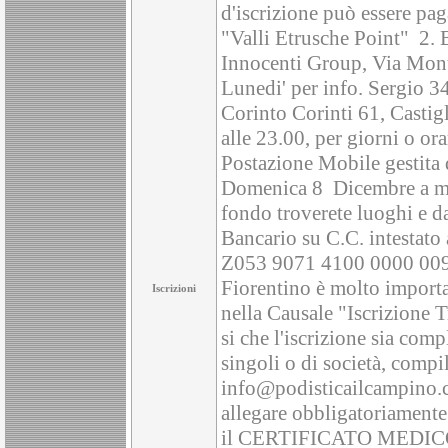
d'iscrizione può essere pag
"Valli Etrusche Point" 2. 
Innocenti Group, Via Monte 
Lunedi' per info. Sergio 
Corinto Corinti 61, Castig
alle 23.00, per giorni o o
Postazione Mobile gestita 
Domenica 8 Dicembre a man
fondo troverete luoghi e d
Bancario su C.C. intestato
Z053 9071 4100 0000 0092 
Fiorentino è molto importa
Iscrizioni
nella Causale "Iscrizione
si che l'iscrizione sia comp
singoli o di società, compi
info@podisticailcampino.
allegare obbligatoriame
il CERTIFICATO MEDICO s