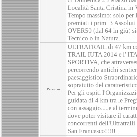
di Domenica 23 Marzo dal R
Località Santa Cristina in
Tempo massimo: solo per l
premiati i primi 3 Assoluti
OVER50 (dal 64 in giù) si
Tecnico o in Natura.
ULTRATRAIL di 47 km co
TRAIL IUTA 2014 e l' 
SPORTIVA, che attraverserà
percorrendo antichi sentier
paesaggistico Straordinari
sopratutto del caratteristi
Percorso
Per gli ospiti l'Organizzaz
guidata di 4 km tra le Preg
con assaggio.....e al termin
dove poter visitare il carat
concorrenti dell'Ultratrail
San Francesco!!!!!