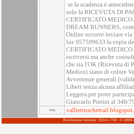
se la scadenza è anteceden
solo la RICEVUTA DI PA
CERTIFICATO MEDICO. E' po
DREAM RUNNERS, compiland
Online occorre inviare vi
fax 057599633 la copia
CERTIFICATO MEDICO. S
iscriversi ma anche consult
che sia l'OK (Ricevuta di
Medico) siano di colore Ve
Avvertenze generali (valide 
Liberi senza alcuna affilia
Leggera per poter partecipa
Giancarlo Pierini al 348
vallietruschetrail.blogspot.
Web
Risoluzione minima: 1024 x 768 - © 2006-20