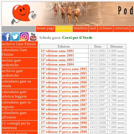
home page
podistica
triathlon
trail
ciclismo
criterium
so
Scheda gara:
Corri per il Verde
archivio Gare Fittizie
Edizione
Data
Distanza
calendario Gare
31ª edizione anno 2002
10/11/2002
6.000 metri
Fittizie
32ª edizione anno 2003
16/11/2003
5.000 metri
32ª edizione anno 2003
07/12/2003
7.000 metri
notizie gare
33ª edizione anno 2004
07/11/2004
6.000 metri
podistiche
34ª edizione 1ª prova anno 2005
06/11/2005
7.000 metri
archivio gare
34ª edizione 2ª prova anno 2005
13/11/2005
6.000 metri
podistiche
34ª edizione 3ª prova anno 2005
18/12/2005
8.000 metri
calendario gare su
35ª edizione 3ª prova anno 2006
03/12/2006
6.000 metri
strada
36ª edizione 1ª prova anno 2007
04/11/2007
6.000 metri
36ª edizione 1ª prova anno 2007
04/11/2007
3.700 metri
calendario gare
36ª edizione 2ª prova anno 2007
11/11/2007
6.000 metri
atletica leggera
36ª edizione 3ª prova anno 2007
02/12/2007
6.700 metri
calendario gare in
36ª edizione 3ª prova anno 2007
02/12/2007
3.350 metri
regione
36ª edizione 4ª prova anno 2007
16/12/2007
6.000 metri
calendario gare
36ª edizione 4ª prova anno 2007
16/12/2007
3.700 metri
all'estero
37ª edizione 1ª prova anno 2008
09/11/2008
7.000 metri
37ª edizione 2ª prova anno 2008
23/11/2008
7.000 metri
11 consigli per la
37ª edizione 3ª prova anno 2008
14/12/2008
7.000 metri
maratona
37ª edizione 4ª prova anno 2008
21/12/2008
7.000 metri
archivio notizie