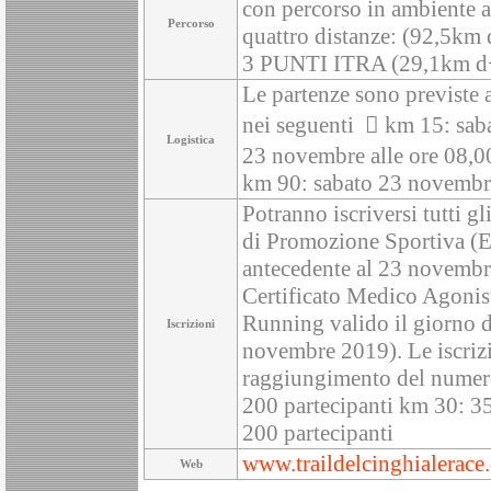
con percorso in ambiente a
Percorso
quattro distanze: (92,5k
3 PUNTI ITRA (29,1km d
Le partenze sono previste 
nei seguenti  km 15: sab
Logistica
23 novembre alle ore 08,0
km 90: sabato 23 novembre
Potranno iscriversi tutti g
di Promozione Sportiva (E
antecedente al 23 novembre
Certificato Medico Agonisti
Running valido il giorno de
Iscrizioni
novembre 2019). Le iscriz
raggiungimento del numero
200 partecipanti km 30: 35
200 partecipanti
www.traildelcinghialerace
Web