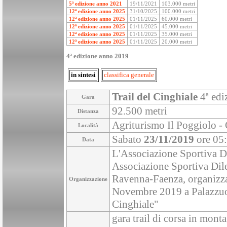
5ª edizione anno 2021
19/11/2021
103.000 metri
12ª edizione anno 2025
31/10/2025
100.000 metri
12ª edizione anno 2025
01/11/2025
60.000 metri
12ª edizione anno 2025
01/11/2025
45.000 metri
12ª edizione anno 2025
01/11/2025
35.000 metri
12ª edizione anno 2025
01/11/2025
20.000 metri
4ª edizione anno 2019
in sintesi
classifica generale
Trail del Cinghiale
4ª edi
Gara
92.500 metri
Distanza
Agriturismo Il Poggiolo - C
Località
Sabato
23/11/2019
ore 05
Data
L'Associazione Sportiva Di
Associazione Sportiva Dil
Ravenna-Faenza, organizz
Organizzazione
Novembre 2019 a Palazzuolo
Cinghiale"
gara trail di corsa in mont