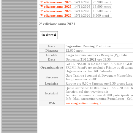
7ª edizione anno 2026
14/11/2026
23.900 metri
7ª edizione anno 2026
14/11/2026
13.900 metri
7ª edizione anno 2026
14/11/2026
10.500 metri
7ª edizione anno 2026
15/11/2026
6.500 metri
2ª edizione anno 2021
in sintesi
Gara
Sagrantino Running
2ª edizione
Distanza
12.600 metri
Località
Largo Antonio Gramsci - Bevagna (Pg) Italia
Data
Domenica
31/10/2021
ore 09:30
GARA INSERITA DA RAFFAELE BUONFIGLI
Organizzazione
PREMI: Primi/e tre assoluti e Primi/e tre di categ
Organizzata da: Ass. Atl. Sabaudia
Gara Trail tra i comuni di Bevagna e Montefalco
Percorso
Tempi massimo: 2h30'
Logistica
Ritrovo ore 8,00 e Partenza ore 9.30 presso La
Quote iscrizione: 15.00€ fino al 15/9 - 20.00€. f
Iscrizioni sul sito: www.icron.it
Iscrizioni
Iscrizioni a numero chiuso di 700 partecipanti 
Info: Mail: sagrantinorunning@gmail.com - Cel
Web
www.sagrantinorunning.it