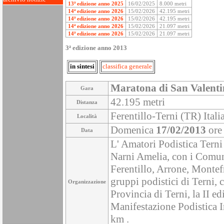
13ª edizione anno 2025
16/02/2025
8.000 metri
14ª edizione anno 2026
15/02/2026
42.195 metri
14ª edizione anno 2026
15/02/2026
42.195 metri
14ª edizione anno 2026
15/02/2026
21.097 metri
14ª edizione anno 2026
15/02/2026
21.097 metri
3ª edizione anno 2013
in sintesi
classifica generale
Maratona di San Valent
Gara
42.195 metri
Distanza
Ferentillo-Terni (TR) Itali
Località
Domenica
17/02/2013
ore
Data
L' Amatori Podistica Terni
Narni Amelia, con i Comuni
Ferentillo, Arrone, Montefr
gruppi podistici di Terni, 
Organizzazione
Provincia di Terni, la II e
Manifestazione Podistica 
km .