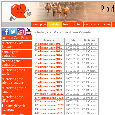
home page
podistica
triathlon
trail
ciclismo
criterium
so
Scheda gara:
Maratona di San Valentino
archivio Gare Fittizie
Edizione
Data
Distanza
calendario Gare
1ª edizione anno 2011
20/02/2011
42.195 metri
Fittizie
2ª edizione anno 2012
19/02/2012
42.195 metri
3ª edizione anno 2013
17/02/2013
42.195 metri
notizie gare
4ª edizione anno 2014
16/02/2014
42.195 metri
podistiche
5ª edizione anno 2015
15/02/2015
42.195 metri
archivio gare
6ª edizione anno 2016
21/02/2016
42.195 metri
podistiche
6ª edizione anno 2016
21/02/2016
21.097 metri
calendario gare su
6ª edizione anno 2016
21/02/2016
5.000 metri
strada
7ª edizione anno 2017
19/02/2017
42.195 metri
8ª edizione anno 2018
18/02/2018
42.195 metri
calendario gare
9ª edizione anno 2019
17/02/2019
42.195 metri
atletica leggera
9ª edizione anno 2019
17/02/2019
21.097 metri
calendario gare in
9ª edizione anno 2020
16/02/2020
42.195 metri
regione
10ª edizione anno 2022
06/02/2022
42.195 metri
calendario gare
11ª edizione anno 2023
19/02/2023
42.195 metri
all'estero
12ª edizione anno 2024
18/02/2024
42.195 metri
12ª edizione anno 2024
18/02/2024
21.097 metri
11 consigli per la
13ª edizione anno 2025
16/02/2025
42.195 metri
maratona
13ª edizione anno 2025
16/02/2025
21.097 metri
archivio notizie