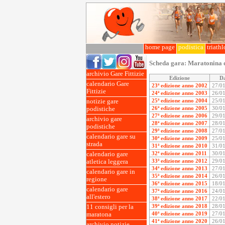
home page
podistica
triath
Scheda gara:
Maratonina 
archivio Gare Fittizie
Edizione
D
calendario Gare
23ª edizione anno 2002
27/0
Fittizie
24ª edizione anno 2003
26/0
25ª edizione anno 2004
25/0
notizie gare
26ª edizione anno 2005
30/0
podistiche
27ª edizione anno 2006
29/0
archivio gare
28ª edizione anno 2007
28/0
podistiche
29ª edizione anno 2008
27/0
calendario gare su
30ª edizione anno 2009
25/0
strada
31ª edizione anno 2010
31/0
32ª edizione anno 2011
30/0
calendario gare
33ª edizione anno 2012
29/0
atletica leggera
34ª edizione anno 2013
27/0
calendario gare in
35ª edizione anno 2014
26/0
regione
36ª edizione anno 2015
18/0
calendario gare
37ª edizione anno 2016
24/0
all'estero
38ª edizione anno 2017
22/0
39ª edizione anno 2018
28/0
11 consigli per la
40ª edizione anno 2019
27/0
maratona
41ª edizione anno 2020
26/0
archivio notizie