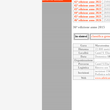
42ª edizione anno 2022
23/0
42ª edizione anno 2022
22/0
43ª edizione anno 2023
29/0
44ª edizione anno 2024
28/0
45ª edizione anno 2025
26/0
46ª edizione anno 2026
25/0
36ª edizione anno 2015
in sintesi
classifica gen
Gara
Maratonina 
Distanza
22.800 metri
Località
Castel S. Elia
Data
Domenica
18
Organizzazione
Percorso
Castel S.Elia
Logistica
Ritrovo ore 7
iscrizioni 15
Iscrizioni
Podistica so
Web
www.atletican