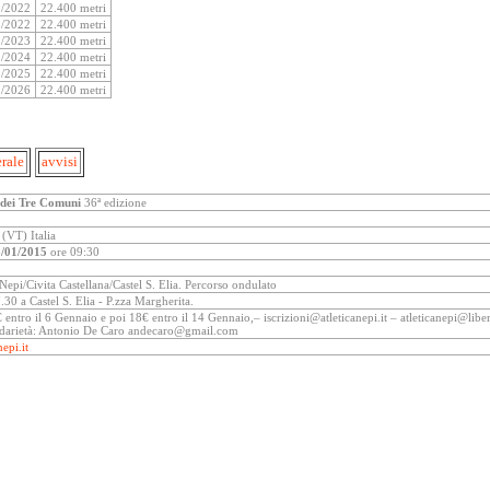
1/2022
22.400 metri
5/2022
22.400 metri
1/2023
22.400 metri
1/2024
22.400 metri
1/2025
22.400 metri
1/2026
22.400 metri
erale
avvisi
dei Tre Comuni
36ª edizione
 (VT) Italia
/01/2015
ore 09:30
/Nepi/Civita Castellana/Castel S. Elia. Percorso ondulato
.30 a Castel S. Elia - P.zza Margherita.
€ entro il 6 Gennaio e poi 18€ entro il 14 Gennaio,– iscrizioni@atleticanepi.it – atleticanepi@liber
lidarietà: Antonio De Caro andecaro@gmail.com
epi.it