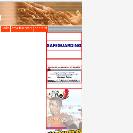
l
links
area riservata
contatti