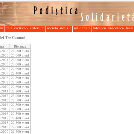
lon
trail
ciclismo
criterium
società
notizie
solidarietà
fototeca
videoteca
fida
dei Tre Comuni
ata
Distanza
1/2002
24.000 metri
1/2003
23.000 metri
1/2004
23.000 metri
1/2005
24.000 metri
1/2006
22.600 metri
1/2007
22.400 metri
1/2008
22.300 metri
1/2009
22.300 metri
1/2010
22.300 metri
1/2011
22.200 metri
1/2012
23.000 metri
1/2013
22.500 metri
1/2014
22.300 metri
1/2015
22.800 metri
1/2016
22.500 metri
1/2017
22.400 metri
1/2018
22.800 metri
1/2019
22.800 metri
1/2020
21.200 metri