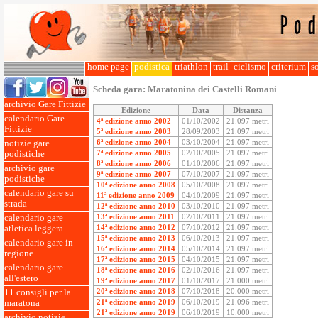
home page
podistica
triathlon
trail
ciclismo
criterium
so
Scheda gara:
Maratonina dei Castelli Romani
archivio Gare Fittizie
Edizione
Data
Distanza
calendario Gare
4ª edizione anno 2002
01/10/2002
21.097 metri
Fittizie
5ª edizione anno 2003
28/09/2003
21.097 metri
6ª edizione anno 2004
03/10/2004
21.097 metri
notizie gare
7ª edizione anno 2005
02/10/2005
21.097 metri
podistiche
8ª edizione anno 2006
01/10/2006
21.097 metri
archivio gare
9ª edizione anno 2007
07/10/2007
21.097 metri
podistiche
10ª edizione anno 2008
05/10/2008
21.097 metri
calendario gare su
11ª edizione anno 2009
04/10/2009
21.097 metri
strada
12ª edizione anno 2010
03/10/2010
21.097 metri
13ª edizione anno 2011
02/10/2011
21.097 metri
calendario gare
14ª edizione anno 2012
07/10/2012
21.097 metri
atletica leggera
15ª edizione anno 2013
06/10/2013
21.097 metri
calendario gare in
16ª edizione anno 2014
05/10/2014
21.097 metri
regione
17ª edizione anno 2015
04/10/2015
21.097 metri
calendario gare
18ª edizione anno 2016
02/10/2016
21.097 metri
all'estero
19ª edizione anno 2017
01/10/2017
21.000 metri
20ª edizione anno 2018
07/10/2018
20.000 metri
11 consigli per la
21ª edizione anno 2019
06/10/2019
21.096 metri
maratona
21ª edizione anno 2019
06/10/2019
10.000 metri
archivio notizie