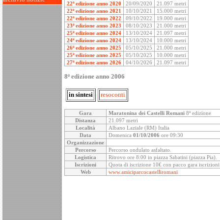
22ª edizione anno 2020
20/09/2020
21.097 metri
22ª edizione anno 2021
10/10/2021
15.000 metri
22ª edizione anno 2022
09/10/2022
19.000 metri
23ª edizione anno 2023
08/10/2023
21.000 metri
25ª edizione anno 2024
13/10/2024
21.097 metri
24ª edizione anno 2024
13/10/2024
10.000 metri
26ª edizione anno 2025
05/10/2025
21.000 metri
25ª edizione anno 2025
05/10/2025
10.000 metri
27ª edizione anno 2026
04/10/2026
21.097 metri
8ª edizione anno 2006
in sintesi
resoconti
Gara
Maratonina dei Castelli Romani
8ª edizione
Distanza
21.097 metri
Località
Albano Laziale (RM) Italia
Data
Domenica
01/10/2006
ore 09:30
Organizzazione
Percorso
Percorso ondulato asfaltato.
Logistica
Ritrovo ore 8:00 in piazza Sabatini (piazza Pia).
Iscrizioni
Quota di iscrizione 10€ con pacco gara iscrizio
Web
www.amiciparcocastelliromani