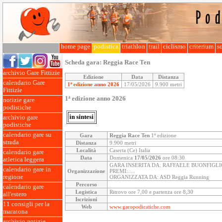
home page
podistica
triathlon
trail
ciclismo
criterium
so
Scheda gara:
Reggia Race Ten
archivio Gare Fittizie
Edizione
Data
Distanza
calendario Gare
1ª edizione anno 2026
17/05/2026
9.900 metri
Fittizie
1ª edizione anno 2026
notizie gare
podistiche
in sintesi
archivio gare
podistiche
calendario gare su
Gara
Reggia Race Ten
1ª edizione
strada
Distanza
9.900 metri
Località
Caserta (Ce) Italia
calendario gare
Data
Domenica
17/05/2026
ore 08:30
atletica leggera
GARA INSERITA DA: RAFFAELE BUONFIGLI
calendario gare in
Organizzazione
PREMI:.....
regione
ORGANIZZATA DA: ASD Reggia Running
Percorso
calendario gare
Logistica
Ritrovo ore 7,00 e partenza ore 8,30
all'estero
Iscrizioni
11 consigli per la
Web
www.garopodicatiche.com
maratona
archivio notizie