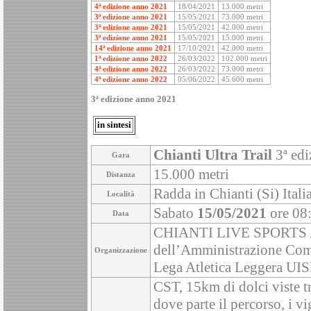
4ª edizione anno 2021
18/04/2021
13.000 metri
3ª edizione anno 2021
15/05/2021
73.000 metri
3ª edizione anno 2021
15/05/2021
42.000 metri
3ª edizione anno 2021
15/05/2021
15.000 metri
14ª edizione anno 2021
17/10/2021
42.000 metri
1ª edizione anno 2022
26/03/2022
102.000 metri
4ª edizione anno 2022
26/03/2022
73.000 metri
4ª edizione anno 2022
05/06/2022
45.600 metri
3ª edizione anno 2021
in sintesi
Chianti Ultra Trail
3ª edi
Gara
15.000 metri
Distanza
Radda in Chianti (Si) Itali
Località
Sabato
15/05/2021
ore 08
Data
CHIANTI LIVE SPORTS AS
dell’Amministrazione C
Organizzazione
Lega Atletica Leggera UIS
CST, 15km di dolci viste t
dove parte il percorso, i vi