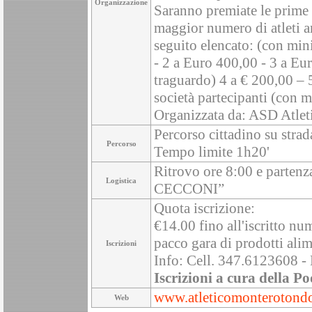
Organizzazione
Saranno premiate le prime
maggior numero di atleti a
seguito elencato: (con min
- 2 a Euro 400,00 - 3 a Eur
traguardo) 4 a € 200,00 – 5
società partecipanti (con m
Organizzata da: ASD Atle
Percorso cittadino su strad
Percorso
Tempo limite 1h20'
Ritrovo ore 8:00 e parten
Logistica
CECCONI”
Quota iscrizione:
€14.00 fino all'iscritto n
pacco gara di prodotti alim
Iscrizioni
Info: Cell. 347.6123608 
Iscrizioni a cura della Po
www.atleticomonterotondo
Web