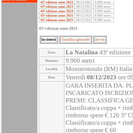
42ª edizione anno 2022
08/12/2022
9.800 metri
43ª edizione anno 2023
08/12/2023
9.900 metri
44ª edizione anno 2024
08/12/2024
9.900 metri
45ª edizione anno 2025
08/12/2025
9.900 metri
45ª edizione anno 2025
08/12/2025
9.900 metri
43ª edizione anno 2023
in sintesi
classifica generale
avvisi
La Natalina
43ª edizione
Gara
9.900 metri
Distanza
Monterotondo (RM) Italia
Località
Venerdì
08/12/2023
ore 0
Data
GARA INSERITA DA: P
INCARICATO ISCRIZIO
PREMI: CLASSIFICA G
Classificato/a coppa + rim
rimborso spese € 120 3° Cl
Classificato/a coppa + rim
rimborso spese € 60