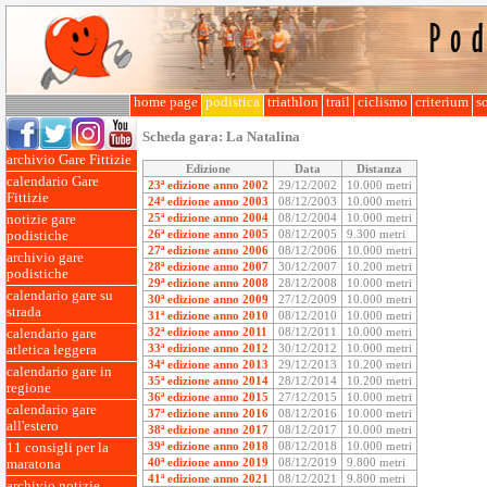
home page
podistica
triathlon
trail
ciclismo
criterium
so
Scheda gara:
La Natalina
archivio Gare Fittizie
Edizione
Data
Distanza
calendario Gare
23ª edizione anno 2002
29/12/2002
10.000 metri
Fittizie
24ª edizione anno 2003
08/12/2003
10.000 metri
25ª edizione anno 2004
08/12/2004
10.000 metri
notizie gare
26ª edizione anno 2005
08/12/2005
9.300 metri
podistiche
27ª edizione anno 2006
08/12/2006
10.000 metri
archivio gare
28ª edizione anno 2007
30/12/2007
10.200 metri
podistiche
29ª edizione anno 2008
28/12/2008
10.000 metri
calendario gare su
30ª edizione anno 2009
27/12/2009
10.000 metri
strada
31ª edizione anno 2010
08/12/2010
10.000 metri
32ª edizione anno 2011
08/12/2011
10.000 metri
calendario gare
33ª edizione anno 2012
30/12/2012
10.000 metri
atletica leggera
34ª edizione anno 2013
29/12/2013
10.200 metri
calendario gare in
35ª edizione anno 2014
28/12/2014
10.200 metri
regione
36ª edizione anno 2015
27/12/2015
10.000 metri
calendario gare
37ª edizione anno 2016
08/12/2016
10.000 metri
all'estero
38ª edizione anno 2017
08/12/2017
10.000 metri
39ª edizione anno 2018
08/12/2018
10.000 metri
11 consigli per la
40ª edizione anno 2019
08/12/2019
9.800 metri
maratona
41ª edizione anno 2021
08/12/2021
9.800 metri
archivio notizie