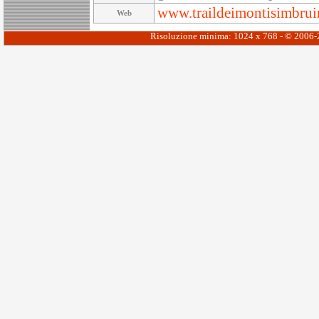
www.traildeimontisimbruin
Web
Risoluzione minima: 1024 x 768 - © 2006-20