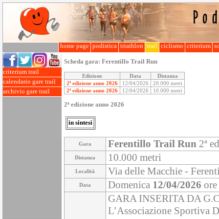
home page
podistica
triathlon
trail
ciclismo
criterium
so
Scheda gara:
Ferentillo Trail Run
criterium trail
Edizione
Data
Distanza
calendario gare trail
2ª edizione anno 2026
12/04/2026
20.000 metri
2ª edizione anno 2026
12/04/2026
10.000 metri
archivio gare trail
2ª edizione anno 2026
in sintesi
Ferentillo Trail Run
2ª ed
Gara
10.000 metri
Distanza
Via delle Macchie - Ferenti
Località
Domenica
12/04/2026
ore
Data
GARA INSERITA DA G.
L’Associazione Sportiva