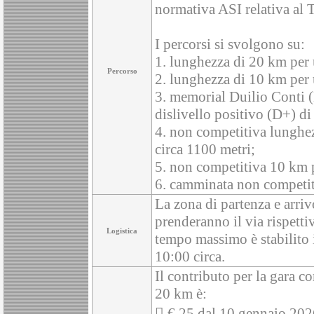
normativa ASI relativa al 
I percorsi si svolgono su:
1. lunghezza di 20 km per 
Percorso
2. lunghezza di 10 km per u
3. memorial Duilio Conti (
dislivello positivo (D+) di
4. non competitiva lunghez
circa 1100 metri;
5. non competitiva 10 km p
6. camminata non competiti
La zona di partenza e arriv
prenderanno il via rispetti
Logistica
tempo massimo è stabilito i
10:00 circa.
Il contributo per la gara c
20 km è:
 € 25 dal 10 gennaio 202