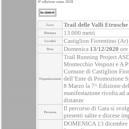
4ª edizione anno 2020
in sintesi
Trail delle Valli Etrusche
Gara
13.000 metri
Distanza
Castiglion Fiorentino (Ar) 
Località
Domenica
13/12/2020
ore
Data
Trail Running Project ASD 
Montecchio Vesponi e A Pi
Comune di Castiglion Fior
dell’Ente di Promozione S
Organizzazione
8 Marzo la 7^ Edizione
manifestazione rivolta ad 
distanze
Il percorso di Gara si svolg
Percorso
presenti salite e discese
DOMENICA 13 dicembre dall