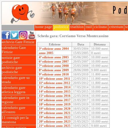
home page
podistica
triathlon
trail
ciclismo
criterium
so
Scheda gara:
Corriamo Verso Montecassino
archivio Gare Fittizie
Edizione
Data
Distanza
calendario Gare
3ª edizione anno 2004
30/05/2004
10.000 metri
Fittizie
anno 2005
15/05/2005
0 metri
4ª edizione anno 2005
05/06/2005
10.000 metri
notizie gare
6ª edizione anno 2007
20/05/2007
10.000 metri
podistiche
7ª edizione anno 2008
25/05/2008
10.000 metri
archivio gare
8ª edizione anno 2009
28/06/2009
9.600 metri
podistiche
9ª edizione anno 2010
16/05/2010
11.800 metri
calendario gare su
10ª edizione anno 2011
22/05/2011
11.800 metri
strada
11ª edizione anno 2012
20/05/2012
11.800 metri
13ª edizione anno 2014
17/05/2014
10.000 metri
calendario gare
14ª edizione anno 2015
17/05/2015
10.000 metri
atletica leggera
15ª edizione anno 2016
22/05/2016
10.000 metri
calendario gare in
16ª edizione anno 2017
21/05/2017
10.000 metri
regione
18ª edizione anno 2019
19/05/2019
10.000 metri
calendario gare
19ª edizione anno 2020
16/05/2020
10.000 metri
all'estero
19ª edizione anno 2021
15/05/2021
10.000 metri
19ª edizione anno 2022
15/05/2022
10.000 metri
11 consigli per la
20ª edizione anno 2023
21/05/2023
10.000 metri
maratona
21ª edizione anno 2025
10/05/2025
9.600 metri
archivio notizie