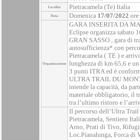
Pietracamela (Te) Italia
Località
Domenica
17/07/2022
ore
Data
GARA INSERITA DA MATT
Eclipse organizza sabato 
GRAN SASSO , gara di trai
autosufficienza* con perco
Pietracamela ( TE ) e arriv
lunghezza di km 65,6 e un 
Organizzazione
3 punti ITRA ed è conforme
ULTRA TRAIL DU MONT BL
intende la capacità, da part
materiale obbligatorio, il t
tra l’ultimo ristoro e l’arri
Il percorso dell’Ultra Trail
Pietracamela, Sentiero Ital
Arno, Prati di Tivo, Rifug
Loc.Pianalunga, Forca di V