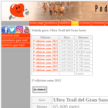
home page
podistica
triathlon
trail
ciclismo
criterium
so
Scheda gara:
Ultra Trail del Gran Sasso
criterium trail
Edizione
Data
Distanza
calendario gare trail
1ª edizione anno 2021
18/07/2021
62.000 metri
2ª edizione anno 2022
17/07/2022
65.600 metri
archivio gare trail
3ª edizione anno 2023
15/07/2023
63.400 metri
4ª edizione anno 2024
12/07/2024
108.800 metri
4ª edizione anno 2024
13/07/2024
63.400 metri
4ª edizione anno 2024
14/07/2024
31.700 metri
4ª edizione anno 2024
14/07/2024
16.700 metri
5ª edizione anno 2025
13/07/2025
31.700 metri
5ª edizione anno 2025
13/07/2025
16.700 metri
0 metri
2ª edizione anno 2022
in sintesi
Ultra Trail del Gran Sas
Gara
65.600 metri
Distanza