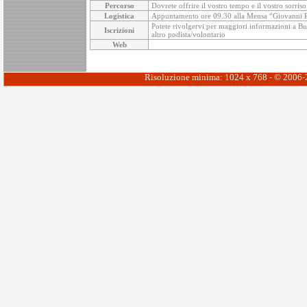
Percorso
Dovrete offrire il vostro tempo e il vostro sorris
Logistica
Appuntamento ore 09.30 alla Mensa “Giovanni Paol
Potete rivolgervi per maggiori informazioni a Buon
Iscrizioni
altro podista/volontario
Web
Risoluzione minima: 1024 x 768 - © 2006-20