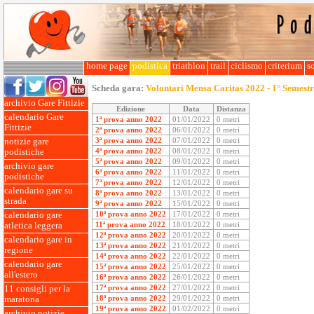
home page
podistica
triathlon
trail
ciclismo
criterium
so
Scheda gara:
Volontari Mensa Caritas 2022 - 1° Semest
archivio Gare Fittizie
Edizione
Data
Distanza
calendario Gare
1ª prova anno 2022
01/01/2022
0 metri
Fittizie
2ª prova anno 2022
06/01/2022
0 metri
3ª prova anno 2022
07/01/2022
0 metri
notizie gare
4ª prova anno 2022
08/01/2022
0 metri
podistiche
5ª prova anno 2022
09/01/2022
0 metri
archivio gare
6ª prova anno 2022
11/01/2022
0 metri
podistiche
7ª prova anno 2022
12/01/2022
0 metri
calendario gare su
8ª prova anno 2022
13/01/2022
0 metri
strada
9ª prova anno 2022
15/01/2022
0 metri
10ª prova anno 2022
17/01/2022
0 metri
calendario gare
11ª prova anno 2022
18/01/2022
0 metri
atletica leggera
12ª prova anno 2022
20/01/2022
0 metri
calendario gare in
13ª prova anno 2022
21/01/2022
0 metri
regione
14ª prova anno 2022
22/01/2022
0 metri
calendario gare
15ª prova anno 2022
25/01/2022
0 metri
all'estero
16ª prova anno 2022
26/01/2022
0 metri
17ª prova anno 2022
27/01/2022
0 metri
11 consigli per la
18ª prova anno 2022
29/01/2022
0 metri
maratona
19ª prova anno 2022
01/02/2022
0 metri
archivio notizie