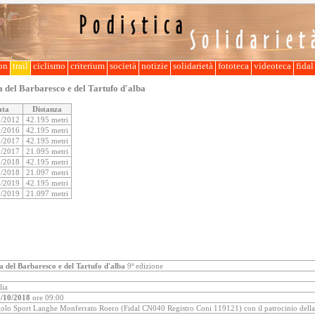
lon
trail
ciclismo
criterium
società
notizie
solidarietà
fototeca
videoteca
fida
del Barbaresco e del Tartufo d'alba
ata
Distanza
1/2012
42.195 metri
1/2016
42.195 metri
0/2017
42.195 metri
0/2017
21.095 metri
0/2018
42.195 metri
0/2018
21.097 metri
0/2019
42.195 metri
0/2019
21.097 metri
 del Barbaresco e del Tartufo d'alba
9ª edizione
lia
/10/2018
ore 09:00
olo Sport Langhe Monferrato Roero (Fidal CN040 Registro Coni 119121) con il patrocinio dell