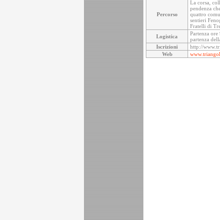
La corsa, coll
pendenza che 
Percorso
quattro comu
sentieri Feno
Fratelli di Tr
Partenza ore
Logistica
partenza del
Iscrizioni
http://www.tr
Web
www.triangol