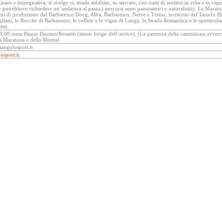
inare e impegnativa, si svolge su strade asfaltate, su sterrato, con tratti di sentieri in erba e in vig
potrebbero richiedere un’andatura al passo,i percorsi sono panoramici e naturalistici. La Marato
ni di produzione del Barbaresco Docg, Alba, Barbaresco, Neive e Treiso, territorio del Tartufo B
gliani, le Rocche di Barbaresco, le colline e le vigne di Langa, la Strada Romantica e le spettacola
eiso.
 9,00 zona Piazze Duomo/Rossetti (stesso luogo dell’arrivo), (La partenza della camminata avve
la Maratona e della Mezza)
iangolosport.it
osport.it