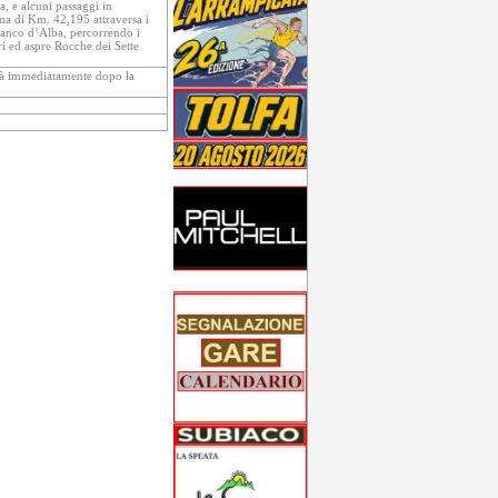
na, e alcuni passaggi in
na di Km. 42,195 attraversa i
ianco d’Alba, percorrendo i
ri ed aspre Rocche dei Sette
rrà immediatamente dopo la