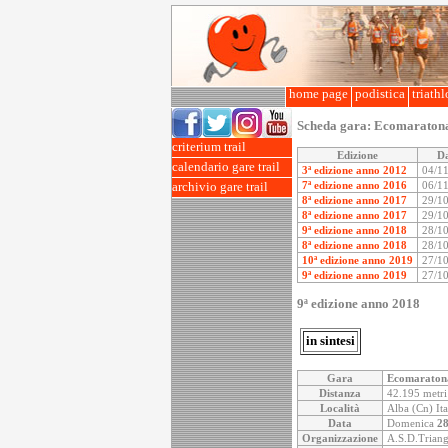
home page
podistica
triath
Scheda gara:
Ecomaratona 
criterium trail
Edizione
D
calendario gare trail
3ª edizione anno 2012
04/1
7ª edizione anno 2016
06/1
archivio gare trail
8ª edizione anno 2017
29/1
8ª edizione anno 2017
29/1
9ª edizione anno 2018
28/1
8ª edizione anno 2018
28/1
10ª edizione anno 2019
27/1
9ª edizione anno 2019
27/1
9ª edizione anno 2018
in sintesi
Gara
Ecomaratona
Distanza
42.195 metri
Località
Alba (Cn) Ita
Data
Domenica
28
Organizzazione
A.S.D.Triang