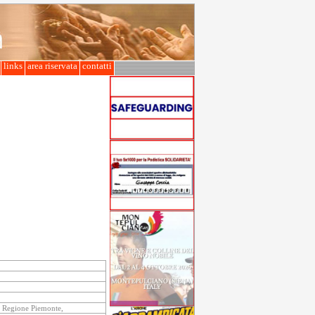
l
links
area riservata
contatti
a Regione Piemonte,