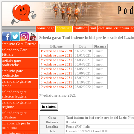
home page
podistica
triathlon
trail
ciclismo
criterium
so
Scheda gara:
Tutti insieme in bici per le strade del Lazio
archivio Gare Fittizie
Edizione
Data
Distanza
calendario Gare
1ª edizione anno 2020
31/12/2020
0 metri
Fittizie
2ª edizione anno 2021
31/01/2021
0 metri
3ª edizione anno 2021
31/03/2021
0 metri
notizie gare
4ª edizione anno 2021
30/04/2021
0 metri
podistiche
5ª edizione anno 2021
31/05/2021
0 metri
archivio gare
6ª edizione anno 2021
23/06/2021
0 metri
podistiche
7ª edizione anno 2021
15/07/2021
0 metri
calendario gare su
8ª edizione anno 2021
31/10/2021
0 metri
strada
9ª edizione anno 2022
28/02/2022
0 metri
calendario gare
7ª edizione anno 2021
atletica leggera
calendario gare in
in sintesi
regione
calendario gare
all'estero
Gara
Tutti insieme in bici per le strade del Lazio
7ª e
Distanza
0 metri
11 consigli per la
Località
Roma (RM) Italia
maratona
Data
Giovedì
15/07/2021
ore 00:00
archivio notizie