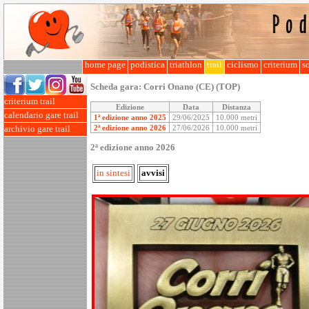
home page
podistica
triathlon
trail
ciclismo
criterium
so
Scheda gara:
Corri Onano (CE) (TOP)
criterium trail
Edizione
Data
Distanza
calendario gare trail
1ª edizione anno 2025
29/06/2025
10.000 metri
2ª edizione anno 2026
27/06/2026
10.000 metri
archivio gare trail
2ª edizione anno 2026
in sintesi
avvisi