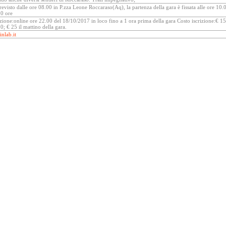
revisto dalle ore 08.00 in P.zza Leone Roccaraso(Aq), la partenza della gara è fissata alle ore 10.
30 ore
zione:online ore 22.00 del 18/10/2017 in loco fino a 1 ora prima della gara Costo iscrizione:€ 15
0; € 25 il mattino della gara.
nlab.it