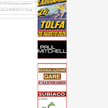
00 il Trail;Il tempo massimo è
 fino al 30/09/2017; € 20 dal