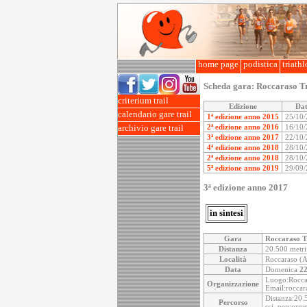
home page
podistica
triath
Scheda gara:
Roccaraso Tr
criterium trail
Edizione
Da
calendario gare trail
1ª edizione anno 2015
25/10
2ª edizione anno 2016
16/10
archivio gare trail
3ª edizione anno 2017
22/10
4ª edizione anno 2018
28/10
2ª edizione anno 2018
28/10
5ª edizione anno 2019
29/09
3ª edizione anno 2017
in sintesi
Gara
Roccaraso T
Distanza
20.500 metri
Località
Roccaraso (A
Data
Domenica
22
Luogo:Roccar
Organizzazione
Email:roccar
Distanza:20.
Percorso
sci, percorre