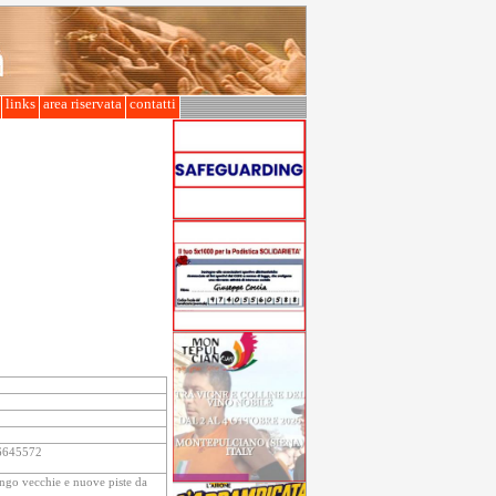
l
links
area riservata
contatti
/6645572
ungo vecchie e nuove piste da