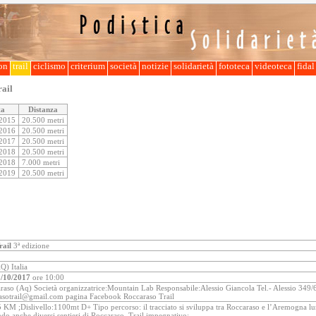
lon
trail
ciclismo
criterium
società
notizie
solidarietà
fototeca
videoteca
fida
ail
ta
Distanza
/2015
20.500 metri
/2016
20.500 metri
/2017
20.500 metri
/2018
20.500 metri
/2018
7.000 metri
/2019
20.500 metri
rail
3ª edizione
Q) Italia
/10/2017
ore 10:00
aso (Aq) Società organizzatrice:Mountain Lab Responsabile:Alessio Giancola Tel.- Alessio 349
asotrail@gmail.com pagina Facebook Roccaraso Trail
5 KM ;Dislivello:1100mt D+ Tipo percorso: il tracciato si sviluppa tra Roccaraso e l’Aremogna l
ndo anche diversi sentieri di Roccaraso. Trail impegnativo;