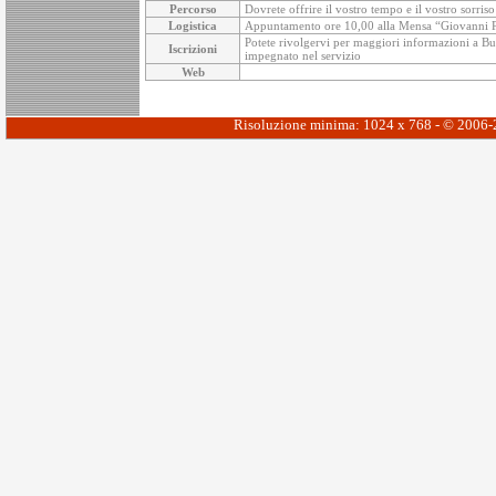
Percorso
Dovrete offrire il vostro tempo e il vostro sorris
Logistica
Appuntamento ore 10,00 alla Mensa “Giovanni Paol
Potete rivolgervi per maggiori informazioni a Buon
Iscrizioni
impegnato nel servizio
Web
Risoluzione minima: 1024 x 768 - © 2006-20