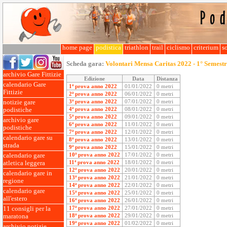
home page
podistica
triathlon
trail
ciclismo
criterium
so
Scheda gara:
Volontari Mensa Caritas 2022 - 1° Semest
archivio Gare Fittizie
Edizione
Data
Distanza
calendario Gare
1ª prova anno 2022
01/01/2022
0 metri
Fittizie
2ª prova anno 2022
06/01/2022
0 metri
3ª prova anno 2022
07/01/2022
0 metri
notizie gare
4ª prova anno 2022
08/01/2022
0 metri
podistiche
5ª prova anno 2022
09/01/2022
0 metri
archivio gare
6ª prova anno 2022
11/01/2022
0 metri
podistiche
7ª prova anno 2022
12/01/2022
0 metri
calendario gare su
8ª prova anno 2022
13/01/2022
0 metri
strada
9ª prova anno 2022
15/01/2022
0 metri
10ª prova anno 2022
17/01/2022
0 metri
calendario gare
11ª prova anno 2022
18/01/2022
0 metri
atletica leggera
12ª prova anno 2022
20/01/2022
0 metri
calendario gare in
13ª prova anno 2022
21/01/2022
0 metri
regione
14ª prova anno 2022
22/01/2022
0 metri
calendario gare
15ª prova anno 2022
25/01/2022
0 metri
all'estero
16ª prova anno 2022
26/01/2022
0 metri
17ª prova anno 2022
27/01/2022
0 metri
11 consigli per la
18ª prova anno 2022
29/01/2022
0 metri
maratona
19ª prova anno 2022
01/02/2022
0 metri
archivio notizie