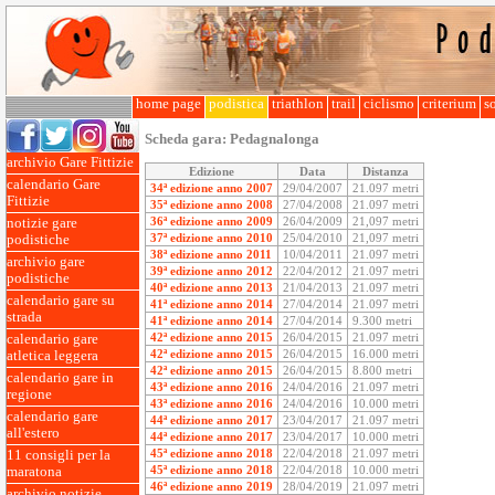
home page
podistica
triathlon
trail
ciclismo
criterium
so
Scheda gara:
Pedagnalonga
archivio Gare Fittizie
Edizione
Data
Distanza
calendario Gare
34ª edizione anno 2007
29/04/2007
21.097 metri
Fittizie
35ª edizione anno 2008
27/04/2008
21.097 metri
36ª edizione anno 2009
26/04/2009
21,097 metri
notizie gare
37ª edizione anno 2010
25/04/2010
21,097 metri
podistiche
38ª edizione anno 2011
10/04/2011
21.097 metri
archivio gare
39ª edizione anno 2012
22/04/2012
21.097 metri
podistiche
40ª edizione anno 2013
21/04/2013
21.097 metri
calendario gare su
41ª edizione anno 2014
27/04/2014
21.097 metri
strada
41ª edizione anno 2014
27/04/2014
9.300 metri
42ª edizione anno 2015
26/04/2015
21.097 metri
calendario gare
42ª edizione anno 2015
26/04/2015
16.000 metri
atletica leggera
42ª edizione anno 2015
26/04/2015
8.800 metri
calendario gare in
43ª edizione anno 2016
24/04/2016
21.097 metri
regione
43ª edizione anno 2016
24/04/2016
10.000 metri
calendario gare
44ª edizione anno 2017
23/04/2017
21.097 metri
all'estero
44ª edizione anno 2017
23/04/2017
10.000 metri
45ª edizione anno 2018
22/04/2018
21.097 metri
11 consigli per la
45ª edizione anno 2018
22/04/2018
10.000 metri
maratona
46ª edizione anno 2019
28/04/2019
21.097 metri
archivio notizie