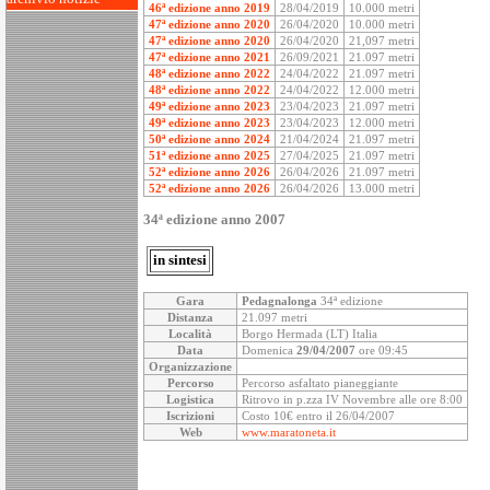
46ª edizione anno 2019
28/04/2019
10.000 metri
47ª edizione anno 2020
26/04/2020
10.000 metri
47ª edizione anno 2020
26/04/2020
21,097 metri
47ª edizione anno 2021
26/09/2021
21.097 metri
48ª edizione anno 2022
24/04/2022
21.097 metri
48ª edizione anno 2022
24/04/2022
12.000 metri
49ª edizione anno 2023
23/04/2023
21.097 metri
49ª edizione anno 2023
23/04/2023
12.000 metri
50ª edizione anno 2024
21/04/2024
21.097 metri
51ª edizione anno 2025
27/04/2025
21.097 metri
52ª edizione anno 2026
26/04/2026
21.097 metri
52ª edizione anno 2026
26/04/2026
13.000 metri
34ª edizione anno 2007
in sintesi
Gara
Pedagnalonga
34ª edizione
Distanza
21.097 metri
Località
Borgo Hermada (LT) Italia
Data
Domenica
29/04/2007
ore 09:45
Organizzazione
Percorso
Percorso asfaltato pianeggiante
Logistica
Ritrovo in p.zza IV Novembre alle ore 8:00
Iscrizioni
Costo 10€ entro il 26/04/2007
Web
www.maratoneta.it