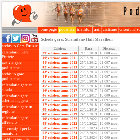
home page
podistica
triathlon
trail
ciclismo
criterium
so
Scheda gara:
Stramilano Half Marathon
archivio Gare Fittizie
Edizione
Data
Distanza
calendario Gare
39ª edizione anno 2010
21/03/2010
10.000 metri
Fittizie
40ª edizione anno 2011
27/03/2011
21.097 metri
41ª edizione anno 2012
25/03/2012
21.097 metri
notizie gare
42ª edizione anno 2013
24/03/2013
21.097 metri
podistiche
43ª edizione anno 2014
23/03/2014
21.097 metri
archivio gare
44ª edizione anno 2015
29/03/2015
21.097 metri
podistiche
45ª edizione anno 2016
20/03/2016
21.097 metri
calendario gare su
45ª edizione anno 2016
20/03/2016
10.000 metri
strada
46ª edizione anno 2017
19/03/2017
21.097 metri
46ª edizione anno 2017
19/03/2017
10.000 metri
calendario gare
47ª edizione anno 2018
25/03/2018
21.097 metri
atletica leggera
47ª edizione anno 2018
25/03/2018
10.000 metri
calendario gare in
48ª edizione anno 2019
23/03/2019
21.097 metri
regione
48ª edizione anno 2019
24/03/2019
10.000 metri
calendario gare
49ª edizione anno 2022
15/05/2022
21.097 metri
all'estero
49ª edizione anno 2022
15/05/2022
10.000 metri
50ª edizione anno 2023
19/03/2023
21.097 metri
11 consigli per la
51ª edizione anno 2024
24/03/2024
21.097 metri
maratona
51ª edizione anno 2024
24/03/2024
10.000 metri
archivio notizie