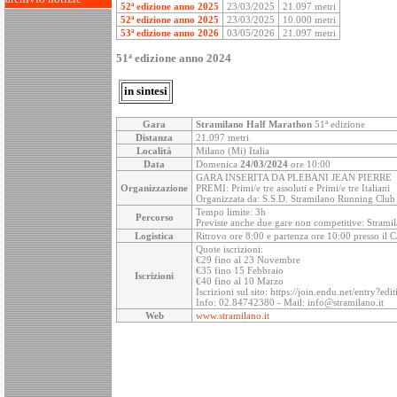
52ª edizione anno 2025
23/03/2025
21.097 metri
52ª edizione anno 2025
23/03/2025
10.000 metri
53ª edizione anno 2026
03/05/2026
21.097 metri
51ª edizione anno 2024
in sintesi
Gara
Stramilano Half Marathon
51ª edizione
Distanza
21.097 metri
Località
Milano (Mi) Italia
Data
Domenica
24/03/2024
ore 10:00
GARA INSERITA DA PLEBANI JEAN PIERRE
Organizzazione
PREMI: Primi/e tre assoluti e Primi/e tre Italiani
Organizzata da: S.S.D. Stramilano Running Club
Tempo limite: 3h
Percorso
Previste anche due gare non competitive: Stramil
Logistica
Ritrovo ore 8:00 e partenza ore 10:00 presso il C
Quote iscrizioni:
€29 fino al 23 Novembre
€35 fino 15 Febbraio
Iscrizioni
€40 fino al 10 Marzo
Iscrizioni sul sito: https://join.endu.net/entry?e
Info: 02.84742380 - Mail: info@stramilano.it
Web
www.stramilano.it