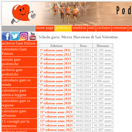
home page
podistica
triathlon
trail
ciclismo
criterium
so
Scheda gara:
Mezza Maratona di San Valentino
archivio Gare Fittizie
Edizione
Data
Distanza
calendario Gare
1ª edizione anno 2011
20/02/2011
42.195 metri
Fittizie
2ª edizione anno 2012
19/02/2012
42.195 metri
3ª edizione anno 2013
17/02/2013
42.195 metri
notizie gare
4ª edizione anno 2014
16/02/2014
42.195 metri
podistiche
5ª edizione anno 2015
15/02/2015
42.195 metri
archivio gare
6ª edizione anno 2016
21/02/2016
42.195 metri
podistiche
6ª edizione anno 2016
21/02/2016
21.097 metri
calendario gare su
6ª edizione anno 2016
21/02/2016
5.000 metri
strada
7ª edizione anno 2017
19/02/2017
42.195 metri
8ª edizione anno 2018
18/02/2018
42.195 metri
calendario gare
9ª edizione anno 2019
17/02/2019
42.195 metri
atletica leggera
9ª edizione anno 2019
17/02/2019
21.097 metri
calendario gare in
9ª edizione anno 2020
16/02/2020
42.195 metri
regione
10ª edizione anno 2022
06/02/2022
42.195 metri
calendario gare
11ª edizione anno 2023
19/02/2023
42.195 metri
all'estero
12ª edizione anno 2024
18/02/2024
42.195 metri
12ª edizione anno 2024
18/02/2024
21.097 metri
11 consigli per la
13ª edizione anno 2025
16/02/2025
42.195 metri
maratona
13ª edizione anno 2025
16/02/2025
21.097 metri
archivio notizie