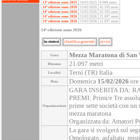
13ª edizione anno 2025
16/02/2025
8.000 metri
14ª edizione anno 2026
15/02/2026
42.195 metri
14ª edizione anno 2026
15/02/2026
42.195 metri
14ª edizione anno 2026
15/02/2026
21.097 metri
14ª edizione anno 2026
15/02/2026
21.097 metri
14ª edizione anno 2026
in sintesi
classifica generale
avvisi
Mezza Maratona di San 
Gara
21.097 metri
Distanza
Terni (TR) Italia
Località
Domenica
15/02/2026
ore
Data
GARA INSERITA DA: R
PREMI: Primi/e Tre assoluti
prime sette società con un m
Organizzazione
mezza maratona
Organizzata da: Amatori Po
La gara si svolgerà sul seg
Omologato, asfaltato, mist