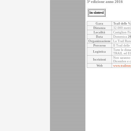
3ª edizione anno 2016
in sintesi
Gara
Trail delle 
Distanza
32.000 metri
Località
Castiglion Fi
Data
Domenica
20
Organizzazione
La Trail Run
Percorso
Il Trail delle
Tutte le dis
Logistica
TRAIL ed ECO
Non saranno a
Iscrizioni
Dicembre e c
Web
www.trailrun