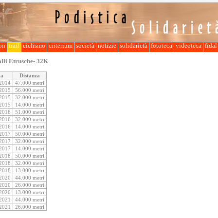
lon
trail
ciclismo
criterium
società
notizie
solidarietà
fototeca
videoteca
fida
alli Etrusche- 32K
ta
Distanza
/2014
47.000 metri
/2015
56.000 metri
/2015
32.000 metri
/2015
14.000 metri
/2016
51.000 metri
/2016
32.000 metri
/2016
14.000 metri
/2017
50.000 metri
/2017
32.000 metri
/2017
14.000 metri
/2018
50.000 metri
/2018
32.000 metri
/2018
13.000 metri
/2020
44.000 metri
/2020
26.000 metri
/2020
13.000 metri
/2021
44.000 metri
/2021
26.000 metri