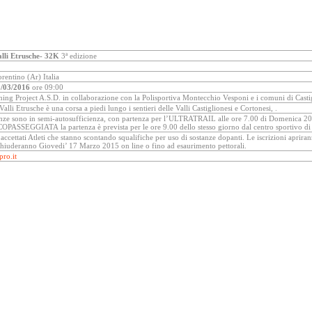
Valli Etrusche- 32K
3ª edizione
orentino (Ar) Italia
/03/2016
ore 09:00
ning Project A.S.D. in collaborazione con la Polisportiva Montecchio Vesponi e i comuni di Casti
 Valli Etrusche è una corsa a piedi lungo i sentieri delle Valli Castiglionesi e Cortonesi, .
tanze sono in semi-autosufficienza, con partenza per l’ULTRATRAIL alle ore 7.00 di Domenica 
PASSEGGIATA la partenza è prevista per le ore 9.00 dello stesso giorno dal centro sportivo d
ccettati Atleti che stanno scontando squalifiche per uso di sostanze dopanti. Le iscrizioni aprira
hiuderanno Giovedi’ 17 Marzo 2015 on line o fino ad esaurimento pettorali.
pro.it