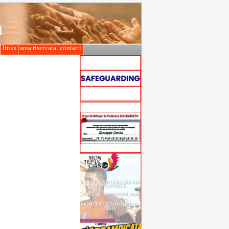
l
links
area riservata
contatti