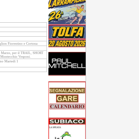
glion Fiorentino e Cortona
20 Marzo, per il TRAIL, SHORT
i Montecchio Vesponi.
nno Martedi 1