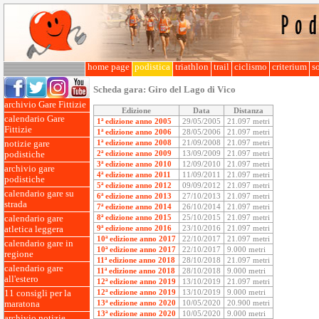
home page
podistica
triathlon
trail
ciclismo
criterium
so
Scheda gara:
Giro del Lago di Vico
archivio Gare Fittizie
Edizione
Data
Distanza
calendario Gare
1ª edizione anno 2005
29/05/2005
21.097 metri
Fittizie
1ª edizione anno 2006
28/05/2006
21.097 metri
1ª edizione anno 2008
21/09/2008
21.097 metri
notizie gare
2ª edizione anno 2009
13/09/2009
21.097 metri
podistiche
3ª edizione anno 2010
12/09/2010
21.097 metri
archivio gare
4ª edizione anno 2011
11/09/2011
21.097 metri
podistiche
5ª edizione anno 2012
09/09/2012
21.097 metri
calendario gare su
6ª edizione anno 2013
27/10/2013
21.097 metri
strada
7ª edizione anno 2014
26/10/2014
21.097 metri
8ª edizione anno 2015
25/10/2015
21.097 metri
calendario gare
9ª edizione anno 2016
23/10/2016
21.097 metri
atletica leggera
10ª edizione anno 2017
22/10/2017
21.097 metri
calendario gare in
10ª edizione anno 2017
22/10/2017
9.000 metri
regione
11ª edizione anno 2018
28/10/2018
21.097 metri
calendario gare
11ª edizione anno 2018
28/10/2018
9.000 metri
all'estero
12ª edizione anno 2019
13/10/2019
21.097 metri
12ª edizione anno 2019
13/10/2019
9.000 metri
11 consigli per la
13ª edizione anno 2020
10/05/2020
20.900 metri
maratona
13ª edizione anno 2020
10/05/2020
9.000 metri
archivio notizie