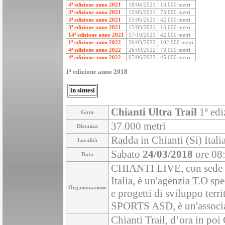
4ª edizione anno 2021
18/04/2021
13.000 metri
3ª edizione anno 2021
15/05/2021
73.000 metri
3ª edizione anno 2021
15/05/2021
42.000 metri
3ª edizione anno 2021
15/05/2021
15.000 metri
14ª edizione anno 2021
17/10/2021
42.000 metri
1ª edizione anno 2022
26/03/2022
102.000 metri
4ª edizione anno 2022
26/03/2022
73.000 metri
4ª edizione anno 2022
05/06/2022
45.600 metri
1ª edizione anno 2018
in sintesi
Chianti Ultra Trail
1ª edi
Gara
37.000 metri
Distanza
Radda in Chianti (Si) Itali
Località
Sabato
24/03/2018
ore 08
Data
CHIANTI LIVE, con sede i
Italia, è un'agenzia T.O spe
Organizzazione
e progetti di sviluppo ter
SPORTS ASD, è un'associazi
Chianti Trail, d’ora in poi