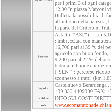
Organizzazione
per i primi 3 di ogni catego
12.00 In piazza Marconi vi 
Bulletta la possibilità di 
all’interno della palestra, 
fa parte del Criterium Trai
Asfalto ("ASF") : km 5,10
: imbrecciata con manutenz
16,700 pari al 39 % del pe
agricolo con buon fondo, m
Percorso
9,200 pari al 22 % del perc
battuta in buone condizion
("SEN") : percorso ridott
sconnesso a tratti (km 1,8
Castelnuovo Berardenga , 
Logistica
+39 333 4409330 FAX: +
INFO SUI COSTI DIRE
Iscrizioni
www.ecomaratonadelchiant
Web