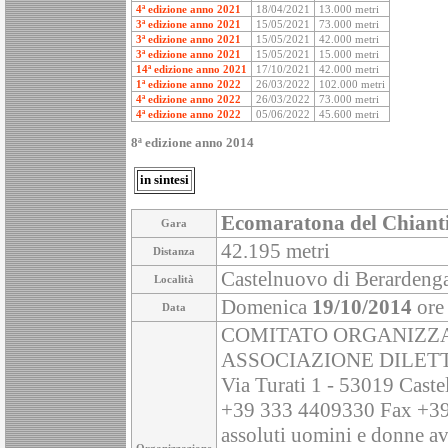
4ª edizione anno 2021
18/04/2021
13.000 metri
3ª edizione anno 2021
15/05/2021
73.000 metri
3ª edizione anno 2021
15/05/2021
42.000 metri
3ª edizione anno 2021
15/05/2021
15.000 metri
14ª edizione anno 2021
17/10/2021
42.000 metri
1ª edizione anno 2022
26/03/2022
102.000 metri
4ª edizione anno 2022
26/03/2022
73.000 metri
4ª edizione anno 2022
05/06/2022
45.600 metri
8ª edizione anno 2014
in sintesi
Ecomaratona del Chiant
Gara
42.195 metri
Distanza
Castelnuovo di Berardenga 
Località
Domenica
19/10/2014
ore
Data
COMITATO ORGANIZZA
ASSOCIAZIONE DILETT
Via Turati 1 - 53019 Cast
+39 333 4409330 Fax +39 
assoluti uomini e donne av