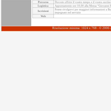
Percorso
Dovrete offrire il vostro tempo e il vostro sorris
Logistica
Appuntamento ore 10,00 alla Mensa “Giovanni Paol
Potete rivolgervi per maggiori informazioni a Buon
Iscrizioni
impegnato nel servizio
Web
Risoluzione minima: 1024 x 768 - © 2006-20