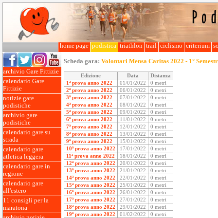
home page
podistica
triathlon
trail
ciclismo
criterium
so
Scheda gara:
Volontari Mensa Caritas 2022 - 1° Semest
archivio Gare Fittizie
Edizione
Data
Distanza
calendario Gare
1ª prova anno 2022
01/01/2022
0 metri
Fittizie
2ª prova anno 2022
06/01/2022
0 metri
3ª prova anno 2022
07/01/2022
0 metri
notizie gare
4ª prova anno 2022
08/01/2022
0 metri
podistiche
5ª prova anno 2022
09/01/2022
0 metri
archivio gare
6ª prova anno 2022
11/01/2022
0 metri
podistiche
7ª prova anno 2022
12/01/2022
0 metri
calendario gare su
8ª prova anno 2022
13/01/2022
0 metri
strada
9ª prova anno 2022
15/01/2022
0 metri
10ª prova anno 2022
17/01/2022
0 metri
calendario gare
11ª prova anno 2022
18/01/2022
0 metri
atletica leggera
12ª prova anno 2022
20/01/2022
0 metri
calendario gare in
13ª prova anno 2022
21/01/2022
0 metri
regione
14ª prova anno 2022
22/01/2022
0 metri
calendario gare
15ª prova anno 2022
25/01/2022
0 metri
all'estero
16ª prova anno 2022
26/01/2022
0 metri
17ª prova anno 2022
27/01/2022
0 metri
11 consigli per la
18ª prova anno 2022
29/01/2022
0 metri
maratona
19ª prova anno 2022
01/02/2022
0 metri
archivio notizie